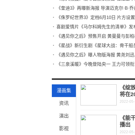
《奎迪3》再曝新海报 导演迈克尔·B·
《侏罗纪世界3》定档6月10日 片方设
喜剧爱情片《马尔科姆先生的清单》发布
《遇见你之后》预售开启 黄曼曼与彭
《星战》新衍生剧《星球大战：骨干船员》
《遇见你之后》曝人物版海报 黄尧刘
《三泉溪暖》今晚登陆央一 王力可领衔
江疏影彭昱畅变身律师 《女士的法则》
《唐顿庄园2》定档5月20日 格兰瑟姆
《绽
漫画集
将在2
2022-05
资讯
演出
《能干
播出
影视
2022-05