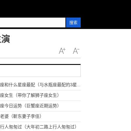
搜索
主演
水瓶座和什么星座最配（与水瓶座最配的3星座）
座女生（带你了解狮子座女生）
座今日运势（巨蟹座近期运势）
老婆（靳东妻子李佳）
行人匆匆过（大年初二路上行人匆匆过）