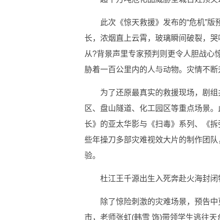
此次《惊天救援》发布的“危机”
长，浓烟直上云霄，玻璃瞬间破裂，哭喊声
从?背景声里专家预判则更令人胆战心惊
胁着一百公里内的人与动物。灾情不断
为了还原最真实的救援现场，剧组
区、盘山隧道、化工园区等重点场景。
长》的亚太华影与《扫毒》系列、《拆
些年操刀多部灾难视效大片的制作团队
验。
杜江王千源出生入死奔赴火海封闭
除了惊险刺激的灾难场景，预告中
市，老师张虹(韩雪 饰)带领学生逃往