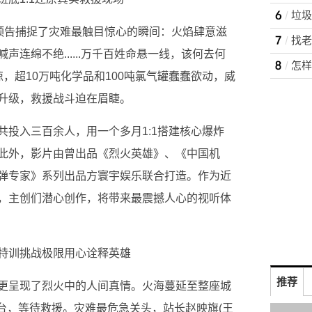
垃圾
版预告捕捉了灾难最触目惊心的瞬间：火焰肆意滋
找老
连绵不绝......万千百姓命悬一线，该何去何
，超10万吨化学品和100吨氯气罐蠢蠢欲动，威
升级，救援战斗迫在眉睫。
共投入三百余人，用一个多月1:1搭建核心爆炸
此外，影片由曾出品《烈火英雄》、《中国机
弹专家》系列出品方寰宇娱乐联合打造。作为近
，主创们潜心创作，将带来最震撼人心的视听体
特训挑战极限用心诠释英雄
推荐
更呈现了烈火中的人间真情。火海蔓延至整座城
天台，等待救援。灾难最危急关头，站长赵映旗(王