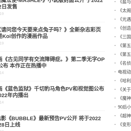
魔法使-MASHLE-》小说版封面公开 于2022
《盐与
2日发售
-19
《请问您今天要来点兔子吗？》全新杂志彩页
是Koi创作的漫画作品
-19
动画《古见同学有交流障碍症。》第二季无字OP
公布 本作正在热播中
-14
画《蓝色监狱》千切豹马角色PV和视觉图公布
022年内播出
-14
影《BUBBLE》最新预告PV公开 将于2022
28日上线