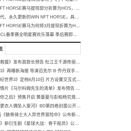
WIN NFT HORSE赛马提现部分折算为HOS，真相来了！
持续迭代、永久更新的WIN NFT HORSE，具有无穷无尽的生命力！
WIN NFT HORSE赛马为何将3月提现折算为HOS？
2022 PCL春季赛全明星赛欢乐落幕 季后赛即将揭幕开战
送
《惊天救援》发布首款长预告 杜江王千源佟丽娅领衔主演
《奎迪3》再曝新海报 导演迈克尔·B·乔丹双手环抱胸前
《侏罗纪世界3》定档6月10日 片方设置交互式电影广告
喜剧爱情片《马尔科姆先生的清单》发布预告 7月1日登陆北美
《遇见你之后》预售开启 黄曼曼与彭柏杨究竟该如何续写？
动画《更衣人偶坠入爱河》BD第四卷封面公开 改编自福田晋一创作的漫画作品
TV动画《骸骨骑士大人异世界冒险中》公布新视觉图 已于4月7日开始播出
《星战》新衍生剧《星球大战：骨干船员》公布 第三季将于2023年2月开播