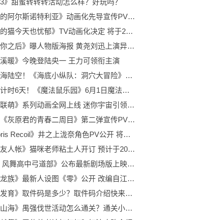
3》甜蜜转转转活动怎么样？好玩吗？
《绽放的阿尔斯诺特利亚》动画化先导宣传PV公开 将在2022年7月6日播出
《能干的猫今天也忧郁》TV动画化决定 将于2023年播出
《遇见你之后》曝人物版海报 黄尧刘迅上演异国爱情奇遇
溪暖》今晚登陆央一 王力可领衔主演
出发！海陆空！《海底小纵队：洞穴大冒险》7月9日正式上映
上映倒计时6天！《魔法鼠乐园》6月1日魔法上映
《迷你联萌》系列动画全网上线 迷你宇宙引领下的文创潮流
轻小说《灰原君的青春二周目》第二弹宣传PV公开 轻小说第二卷将于6月1日发售
《Lycoris Recoil》井之上泷奈角色PV公开 将于7月开始播出
《夏目友人帐》猫咪老师粘土人开订 预计于2023年1月发售
《弦音 风舞高中弓道部》公布最新剧场版上映纪念新绘插画 改编自绫野琴子创作的同名小说
动画《龙族》最新人设图《零》公开 改编自江南创作的长篇魔幻小说
《躺平发育》取件码是多少？取件码介绍快来看一下吧！
《妄想山海》禺强伐世活动怎么通关？通关小技巧告诉你