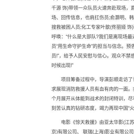
千源 饰)带领一众队员火速奔赴现场，直
场、回传信息，也肩扛伤员;俞灏明、
搜救被困人员;化工专家叶歆(佟丽娅 
呼唤：“什么是大部队?我们是离现场最
员“用生命守护生命”的担当与信念。预告
员!”，给予人民安慰与信心。观众不禁
时候出现!”
项目筹备过程中，导演彭顺走访了
求展现消防救援人员有血有肉的一面。
个月展开从体能到战术的封闭特训，尽
刻苦认真的钻研态度，竭力再现中国“
电影《惊天救援》由亚太华影(江苏
京)有限公司、 联瑞(上海)影业有限