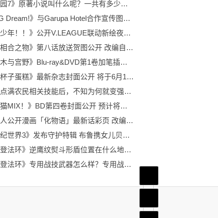
《萌学园7》原著小说叫什么呢？一共有多少部？
《BanG Dream!》与Garupa Hotel合作宣传图公布 活动于5月30日开始
《排球少年！！》公开V.LEAGUE联动新绘夜久卫辅 由原作者·古馆春一绘制
动画《相合之物》第八话放送贺图公开 改编自浅野りん创作的同名漫画作品
《佐佐木与宫野》Blu-ray&DVD第1卷加笔插图公开 绘制的人物是佐佐木
《经典杯子蛋糕》最新杂志封面公开 将于6月13日开播
动画《点满农民相关技能后，不知为何就变强了。》视觉图公开 于2022年10月开始播出
《甜梦猫MIX！》BD第四卷封面公开 预计将于2022年8月24日正式发售
大暮维人公开漫画「化物语」最新话彩页 改编自日本轻小说家西尾维新的原作
《侏罗纪世界3》发布守护特辑 布鲁携女儿贝塔惊喜回归
《艾尔登法环》逆鹰纹熨斗形盾位置在什么地方？位置介绍一起看看吧！
《艾尔登法环》专用战技武器怎么样？专用战技装备详情介绍来喽！
首页
频道