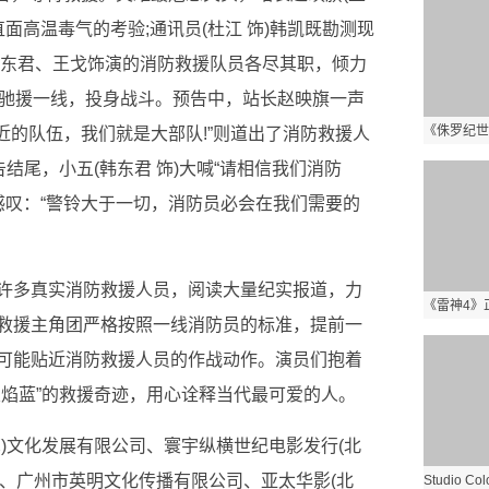
面高温毒气的考验;通讯员(杜江 饰)韩凯既勘测现
韩东君、王戈饰演的消防救援队员各尽其职，倾力
饰)驰援一线，投身战斗。预告中，站长赵映旗一声
近的队伍，我们就是大部队!”则道出了消防救援人
结尾，小五(韩东君 饰)大喊“请相信我们消防
感叹：“警铃大于一切，消防员必会在我们需要的
许多真实消防救援人员，阅读大量纪实报道，力
救援主角团严格按照一线消防员的标准，提前一
可能贴近消防救援人员的作战动作。演员们抱着
火焰蓝”的救援奇迹，用心诠释当代最可爱的人。
)文化发展有限公司、寰宇纵横世纪电影发行(北
公司、广州市英明文化传播有限公司、亚太华影(北