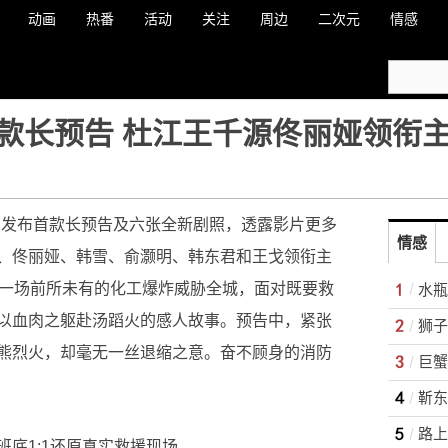
动画
热番
活动
关注
周边
二次元
情感
款长预告 杜江王千源佟丽娅领衔
援》发布首款长预告及六张全新剧照，透露影片更多
情感
、佟丽娅、韩雪、俞灏明、韩东君和王戈领衔主
了一场前所未有的化工爆炸威胁全城，面对既要救
以血肉之躯赴汤蹈火的感人故事。预告中，紧张
狮子
熊烈火，却毫无一丝退缩之意。奋不顾身的消防
巨蟹
靳东
路上
底1:1还原真实救援现场