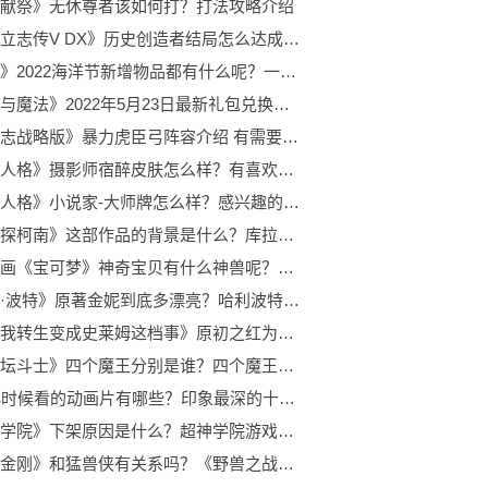
献祭》无休尊者该如何打？打法攻略介绍
《太阁立志传V DX》历史创造者结局怎么达成？达成方法是什么呢？
《光遇》2022海洋节新增物品都有什么呢？一起快来看看吧！
《创造与魔法》2022年5月23日最新礼包兑换码是什么？礼包码在哪领呢？
《三国志战略版》暴力虎臣弓阵容介绍 有需要的玩家不要错过呦！
《第五人格》摄影师宿醉皮肤怎么样？有喜欢的玩家快来了解下吧！
《第五人格》小说家-大师牌怎么样？感兴趣的玩家快来看看吧！
《名侦探柯南》这部作品的背景是什么？库拉索的特殊能力是什么？
电视动画《宝可梦》神奇宝贝有什么神兽呢？小智的皮卡丘能进化吗？
《哈利·波特》原著金妮到底多漂亮？哈利波特为什么喜欢金妮呢？
《关于我转生变成史莱姆这档事》原初之红为什么害怕原初之黑？利姆露最后和谁在一起了？
《魔神坛斗士》四个魔王分别是谁？四个魔王的最终结局是怎样的呢？
90后小时候看的动画片有哪些？印象最深的十部国产动画片
《超神学院》下架原因是什么？超神学院游戏为什么要关服？
《变形金刚》和猛兽侠有关系吗？《野兽之战》剧情解析