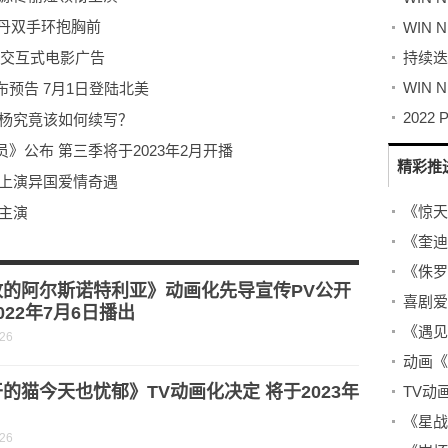
乔丹双手环抱胸前
置交互式电影广告
预告 7月1日登陆北美
柏杨究竟该如何续写？
公布 第三季将于2023年2月开播
精彩推
迅上演异国爱情奇遇
主演
今日开播
伯爵夫妇携手卡森回归
放的阿尔斯诺特利亚》动画化先导宣传PV公开
022年7月6日播出
-26
的猫今天也忧郁》TV动画化决定 将于2023年
-26