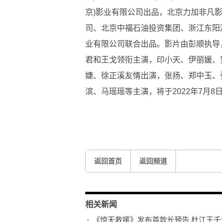
京)影业有限公司出品，北京力加非凡影
司、北京中福石油投资集团、浙江东阳
业有限公司联合出品。影片由彭顺执导
君和王戈领衔主演，印小天、伊丽媛、
婕、徐正溪友情出演，张扬、郑中玉、
滨、马瑶瑶等主演，将于2022年7月8
关键词：
惊天救援
杜江王千源佟丽娅
首款长预告及
返回首页
返回频道
相关新闻
《惊天救援》发布首款长预告 杜江王