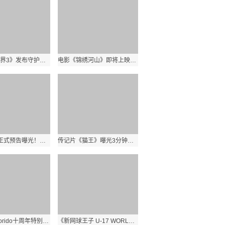
《侏罗纪世界3》发布守护特辑 布鲁携女儿贝塔惊喜回归
电影《锦绣河山》即将上映！十年深耕、汇聚情怀“绣”山河
《雷神4》正式预告曝光！大反派屠神者格尔亮相
传记片《猫王》曝光3分钟预告 还原汤姆·帕克的20年故事
Studio Colorido十周年特别纪念PV公开 是日本一家动画制作工作室
《新网球王子 U-17 WORLD CUP》德国代表队PV公开 将于2022年7月开播