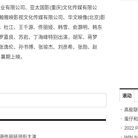
业有限公司、亚太国影(重庆)文化传媒有限公
瀚雅映影视文化传媒有限公司、华文映像(北京)影
，杜江、王千源、佟丽娅、韩雪、俞灏明、韩东
罗嘉良、苏岩、丁海峰特别出演，胡军、蒋梦
张逸伦、孙书博、张竣杰、刘彦希、张勋、赵
日暑期上映。
六张全新剧照
化工爆炸威胁全城
滚动
千源佟丽娅领衔主演