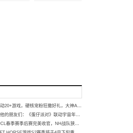
高能联动20+游戏，硬核宠粉狂撒好礼，大神APP 福利寻宝节激燃来袭
蛋仔和他的朋友们：《蛋仔派对》联动宇宙年度大曝光
2022 PCL春季赛季后赛完美收官，NH战队狭路相逢勇者胜！
WIN NFT HORSE游戏S2赛季将于4月下旬重磅上线！