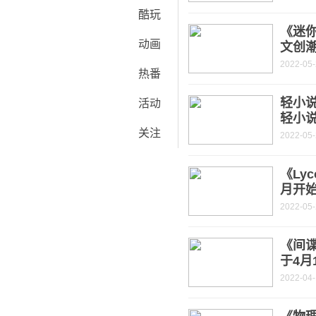
酷玩
《迷
动画
文创
2022-05
热番
轻小
活动
轻小说
关注
2022-05
《Lyc
月开
2022-05
《间
于4月
2022-04