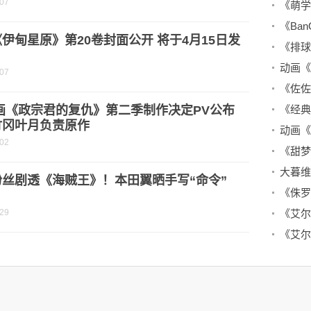
-07
伊甸星原》第20卷封面公开 将于4月15日发
-07
画《政宗君的复仇》第二季制作决定PV公布
竹冈叶月负责原作
-02
粉丝剧透《海贼王》！本田翼晒手写“命令”
-29