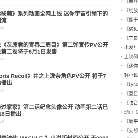
《崩坏
你联萌》系列动画全网上线 迷你宇宙引领下的
潮流
-26
《三泉
说《灰原君的青春二周目》第二弹宣传PV公开
第二卷将于6月1日发售
-26
oris Recoil》井之上泷奈角色PV公开 将于7
始播出
-26
谍过家家》第二话纪念头像公开 动画第二话已
16日播出
-19