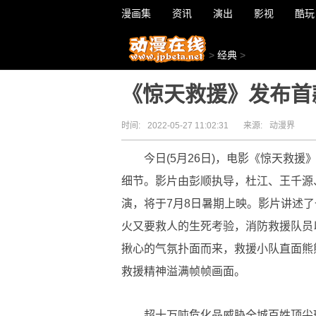
漫画集
资讯
演出
影视
酷玩
>
经典
>
《惊天救援》发布首
时间:
2022-05-27 11:02:31
来源:
动漫界
今日(5月26日)，电影《惊天救
细节。影片由彭顺执导，杜江、王千源
演，将于7月8日暑期上映。影片讲述
火又要救人的生死考验，消防救援队员
揪心的气氛扑面而来，救援小队直面熊
救援精神溢满帧帧画面。
超十万吨危化品威胁全城百姓顶尖班