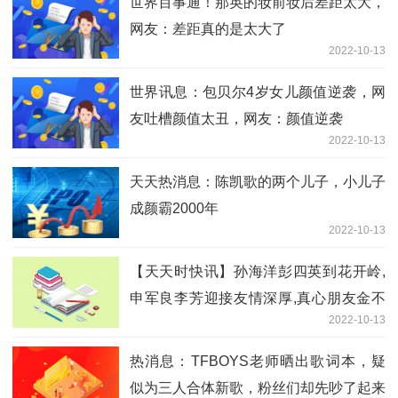
世界百事通！那英的妆前妆后差距太大，
网友：差距真的是太大了
2022-10-13
世界讯息：包贝尔4岁女儿颜值逆袭，网
友吐槽颜值太丑，网友：颜值逆袭
2022-10-13
天天热消息：陈凯歌的两个儿子，小儿子
成颜霸2000年
2022-10-13
【天天时快讯】孙海洋彭四英到花开岭,
申军良李芳迎接友情深厚,真心朋友金不
2022-10-13
换
热消息：TFBOYS老师晒出歌词本，疑
似为三人合体新歌，粉丝们却先吵了起来