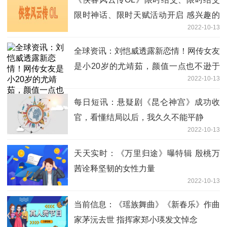
限时神话、限时天赋活动开启 感兴趣的
2022-10-13
玩家快来看看吧！
全球资讯：刘恺威透露新恋情！网传女友
是小20岁的尤靖茹，颜值一点也不逊于
2022-10-13
杨幂
每日短讯：悬疑剧《昆仑神宫》成功收
官，看懂结局以后，我久久不能平静
2022-10-13
天天实时：《万里归途》曝特辑 殷桃万
茜诠释坚韧的女性力量
2022-10-13
当前信息：《瑶族舞曲》《新春乐》作曲
家茅沅去世 指挥家郑小瑛发文悼念