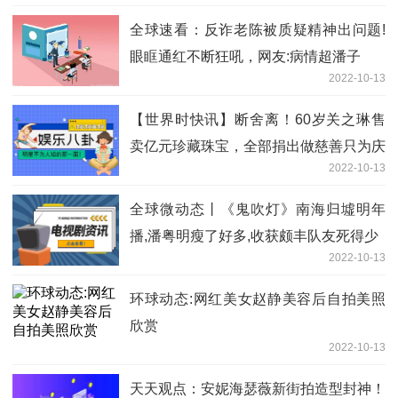
全球速看：反诈老陈被质疑精神出问题!
眼眶通红不断狂吼，网友:病情超潘子
2022-10-13
【世界时快讯】断舍离！60岁关之琳售
卖亿元珍藏珠宝，全部捐出做慈善只为庆
2022-10-13
生
全球微动态丨《鬼吹灯》南海归墟明年
播,潘粤明瘦了好多,收获颇丰队友死得少
2022-10-13
环球动态:网红美女赵静美容后自拍美照
欣赏
2022-10-13
天天观点：安妮海瑟薇新街拍造型封神！