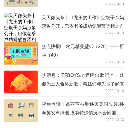
2022-10-13
了！
天天微头条丨《龙王的工作》空银子亲妈
形象公开，巴依老爷成功觉醒曹丞相之血
2022-10-13
焦点快报!二次元精美壁纸（278）——原
神（40）
2022-10-13
热消息：TFBOYS老师晒出歌词本，疑
似为三人合体新歌，粉丝们却先吵了起来
2022-10-13
视焦点讯！吕丽萍被曝移民美国失败,孙
海英发声辟谣:没有特殊情况不会回国
2022-10-13