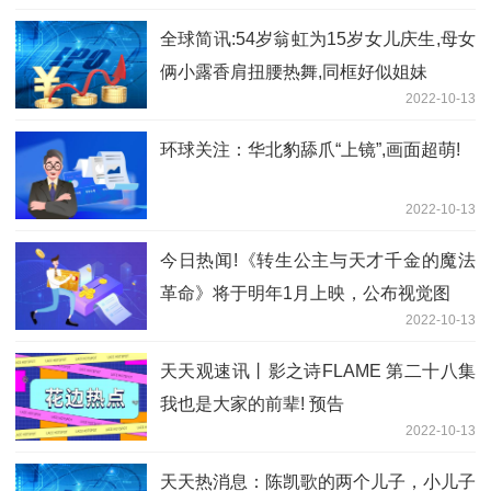
全球简讯:54岁翁虹为15岁女儿庆生,母女
俩小露香肩扭腰热舞,同框好似姐妹
2022-10-13
环球关注：华北豹舔爪“上镜”,画面超萌!
2022-10-13
今日热闻!《转生公主与天才千金的魔法
革命》将于明年1月上映，公布视觉图
2022-10-13
天天观速讯丨影之诗FLAME 第二十八集
我也是大家的前辈! 预告
2022-10-13
天天热消息：陈凯歌的两个儿子，小儿子