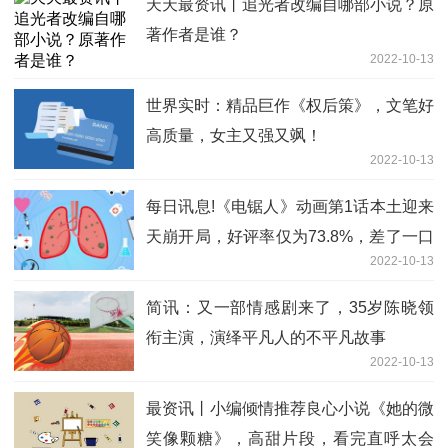
天天最资讯丨追光者改编自哪部小说？原
著作者是谁？
2022-10-13
世界实时：精品巨作《权后策》，文笔好
高质量，女主又强又飒！
2022-10-13
每日讯息!《电锯人》动画第1话本土迎来
天崩开局，好评率仅为73.8%，差了一口
2022-10-13
气
简讯：又一部情感剧来了，35岁陈晓领
衔主演，演绎平凡人的不平凡故事
2022-10-13
最资讯丨小编倾情推荐良心小说《她的微
笑像颗糖》，高甜片段，看完直呼太会