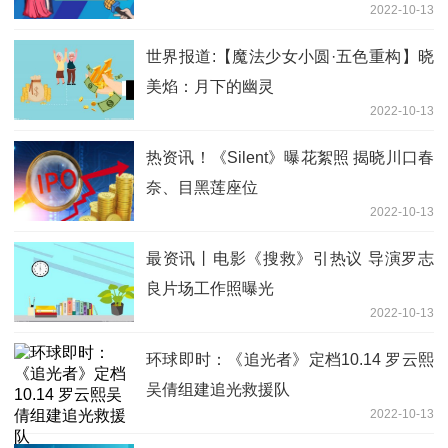
2022-10-13
世界报道:【魔法少女小圆·五色重构】晓
美焰：月下的幽灵
2022-10-13
热资讯！《Silent》曝花絮照 揭晓川口春
奈、目黑莲座位
2022-10-13
最资讯丨电影《搜救》引热议 导演罗志
良片场工作照曝光
2022-10-13
环球即时：《追光者》定档10.14 罗云熙
吴倩组建追光救援队
2022-10-13