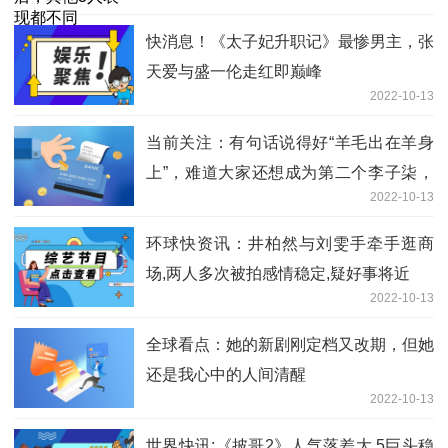
快消息！《太子妃升职记》最惨男主，张
天爱与盛一伦走红即巅峰
2022-10-13
当前关注：有句话说得好“羊毛出在羊身
上”，难道大家还想成为第二个李子柒，
2022-10-13
第二个海扬吗？
环球快资讯：井柏然与刘雯手牵手逛商
场,两人多次被拍感情稳定,疑好事将近
2022-10-13
全球看点：她的新剧刚定档又改期，但她
还是我心中的人间清醒
2022-10-13
世界快讯:《披哥2》人气落差大,5巨头稳