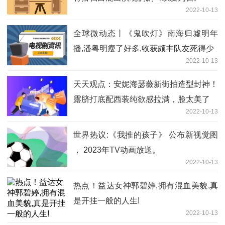
2022-10-13
全球微动态丨《鬼吹灯》南海归墟明年
播,潘粤明瘦了好多,收获颇丰队友死得少
2022-10-13
天天观点：安妮海瑟薇新街拍造型封神！
露脐打底配西装纯欲感拉满，脸太美了
2022-10-13
世界热议:《我推的孩子》 公布新视觉图
， 2023年TV动画放送。
2022-10-13
热点！益达女神郭碧婷,拥有混血美貌,真
是开挂一般的人生!
2022-10-13