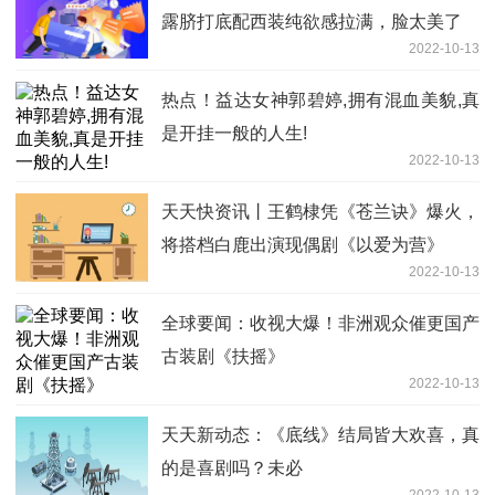
露脐打底配西装纯欲感拉满，脸太美了
2022-10-13
热点！益达女神郭碧婷,拥有混血美貌,真
是开挂一般的人生!
2022-10-13
天天快资讯丨王鹤棣凭《苍兰诀》爆火，
将搭档白鹿出演现偶剧《以爱为营》
2022-10-13
全球要闻：收视大爆！非洲观众催更国产
古装剧《扶摇》
2022-10-13
天天新动态：《底线》结局皆大欢喜，真
的是喜剧吗？未必