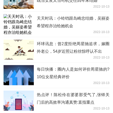
既当女友又当司机交往四年未结婚
2022-10-13
天天时讯：小铃铛跟岛崎忠结婚，吴丽姿
希望程亦治给她机会
2022-10-13
环球讯息：曾2度拒绝周星驰追求，嫁圈
外老公，54岁近照让粉丝惊呼认不出
2022-10-13
每日快播：圈内人是如何评价周星驰的?
10位女星经典评价
2022-10-13
热点评！陈松伶在婆婆那受气了,张铎关
门后的高效率沟通真赞:直指重点
2022-10-13