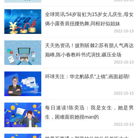
2022-10-13
全球简讯:54岁翁虹为15岁女儿庆生,母女
俩小露香肩扭腰热舞,同框好似姐妹
2022-10-13
天天热资讯！披荆斩棘2:苏有朋人气再达
巅峰,陈小春教科书式演技,碾压全场
2022-10-13
环球关注：华北豹舔爪“上镜”,画面超萌!
2022-10-13
每日速读!陈奕迅：我是女生，她是男
生，困难面前她很man的
2022-10-13