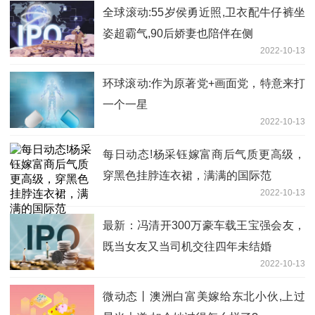
全球滚动:55岁侯勇近照,卫衣配牛仔裤坐
姿超霸气,90后娇妻也陪伴在侧
2022-10-13
环球滚动:作为原著党+画面党，特意来打
一个一星
2022-10-13
每日动态!杨采钰嫁富商后气质更高级，
穿黑色挂脖连衣裙，满满的国际范
2022-10-13
最新：冯清开300万豪车载王宝强会友，
既当女友又当司机交往四年未结婚
2022-10-13
微动态丨澳洲白富美嫁给东北小伙,上过