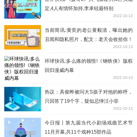
定,4人有情怀加持,李承铉最特别
2022-10-13
当前简讯:黄奕的老公黄毅清，曝出她的
丑闻和隐私照片，配文：老天会收拾你！
2022-10-13
环球快讯:多么痛的领悟!《钢铁侠》版权
回归漫威内幕
2022-10-13
热议：具俊晔被问大S孩子对他的称呼，
只回答了19个字，疑似忌惮汪小菲
2022-10-13
今日报丨第九届当代小剧场戏曲艺术节
11月开幕,共11个戏种15部作品