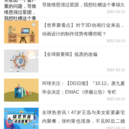
导致维恩强过星团，我想吐槽这个事很久
2022-10-13
了
【世界聚看点】对于3D动画行业来说，
动画设计的制作优势有哪些呢？
2022-10-13
【全球新要闻】低质的改编
2022-10-13
环球关注：【DD日报】『10.12』唐九夏
毕业决定；ENIAC《停服公告》专栏
2022-10-13
全球热资讯！47岁王迅与美女富婆豪宅
内聚餐，张钧甯也现身，不见90后二婚
2022-10-13