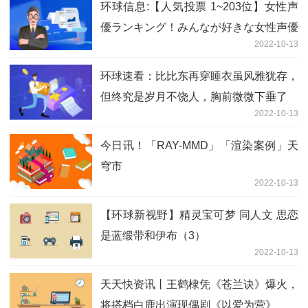
环球信息:【人気投票 1~203位】女性声
優ランキング！みんなが好きな女性声優
2022-10-13
は誰？ 2022.10.13
环球速看：比比东再穿睡衣虽风雅犹存，
但终究是岁月不饶人，胸前微微下垂了
2022-10-13
今日讯！「RAY-MMD」「渲染案例」天
穹市
2022-10-13
【环球新视野】精灵宝可梦 同人文 思恋
是蓝缎带和伊布（3）
2022-10-13
天天快资讯丨王鹤棣凭《苍兰诀》爆火，
将搭档白鹿出演现偶剧《以爱为营》