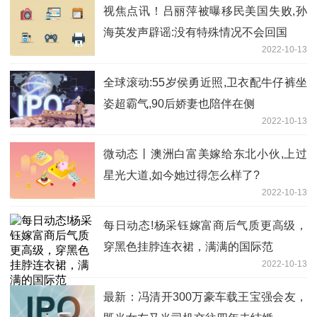
视焦点讯！吕丽萍被曝移民美国失败,孙
海英发声辟谣:没有特殊情况不会回国
2022-10-13
全球滚动:55岁侯勇近照,卫衣配牛仔裤坐
姿超霸气,90后娇妻也陪伴在侧
2022-10-13
微动态丨澳洲白富美嫁给东北小伙,上过
星光大道,如今她过得怎么样了?
2022-10-13
每日动态!杨采钰嫁富商后气质更高级，
穿黑色挂脖连衣裙，满满的国际范
2022-10-13
最新：冯清开300万豪车载王宝强会友，