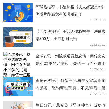
环球热推荐：书迷热搜《夫人娇冠京华》
优质片段感觉有被吸引到！
2022-10-13
【世界快播报】王菲因侵权被告上法庭索
赔300万，王菲顿时无语
2022-10-13
全球资讯：刘恺威透露新恋情！网传女友
是小20岁的尤靖茹，颜值一点也不逊于
2022-10-13
杨幂
全球热资讯！47岁王迅与美女富婆豪宅
内聚餐，张钧甯也现身，不见90后二婚
2022-10-13
老婆
每日短讯：悬疑剧《昆仑神宫》成功收