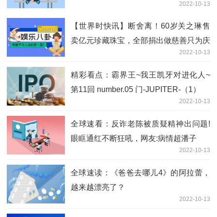
2022-10-13
【世界时快讯】断舍离！60岁关之琳售
卖亿元珍藏珠宝，全部捐出做慈善只为庆
2022-10-13
生
精彩看点：霸界王~我王凯牙对进化人~
第11回 number.05 门-JUPITER-（1）
2022-10-13
全球速看：反诈老陈被质疑精神出问题!
眼眶通红不断狂吼，网友:病情超潘子
2022-10-13
全球速读：《爸爸去哪儿4》的阿拉蕾，
越来越漂亮了？
2022-10-13