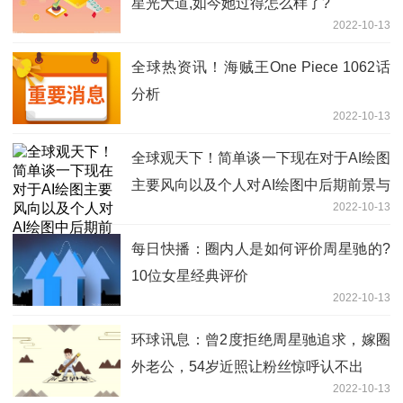
星光大道,如今她过得怎么样了?
2022-10-13
全球热资讯！海贼王One Piece 1062话
分析
2022-10-13
全球观天下！简单谈一下现在对于AI绘图
主要风向以及个人对AI绘图中后期前景与
2022-10-13
影响的看法
每日快播：圈内人是如何评价周星驰的?
10位女星经典评价
2022-10-13
环球讯息：曾2度拒绝周星驰追求，嫁圈
外老公，54岁近照让粉丝惊呼认不出
2022-10-13