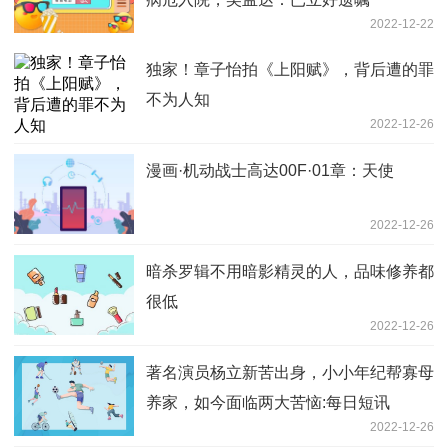
2022-12-22
独家！章子怡拍《上阳赋》，背后遭的罪
不为人知
2022-12-26
漫画·机动战士高达00F·01章：天使
2022-12-26
暗杀罗辑不用暗影精灵的人，品味修养都
很低
2022-12-26
著名演员杨立新苦出身，小小年纪帮寡母
养家，如今面临两大苦恼:每日短讯
2022-12-26