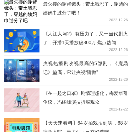
最欠揍的穿帮镜头：带土我忍了，穿越的
姨妈巾过分了吧！
2022-12-26
《大江大河2》有压力了，又一当代剧火
了，开播1天​播放破800万 焦点热闻
2022-12-26
央视热播剧收视最高的5部剧，《鹿鼎
记》垫底，它让央视“骄傲”
2022-12-26
《在一起之口罩》剧情理想化，梅爱华引
争议，冯绍峰演技折服观众
2022-12-22
【天天速看料】64岁拍戏拍到哭，68岁
病危入院，吴孟达：已立好遗嘱