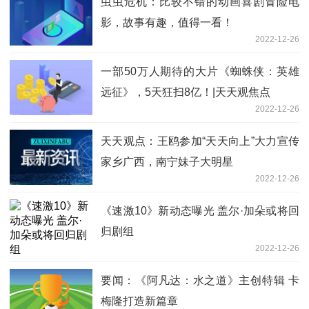
虫虫危机：比较不错的动画喜剧冒险电
影，故事有趣，值得一看！
2022-12-26
一部50万人期待的大片《蜘蛛侠：英雄
远征》，5天狂扫8亿！|天天观焦点
2022-12-26
天天观点：王鸥参加“天天向上”大力宣传
家乡广西，南宁妹子大明星
2022-12-26
《速激10》新动态曝光 盖尔·加朵或将回
归剧组
2022-12-26
要闻：《阿凡达：水之道》主创特辑 卡
梅隆打造新篇章