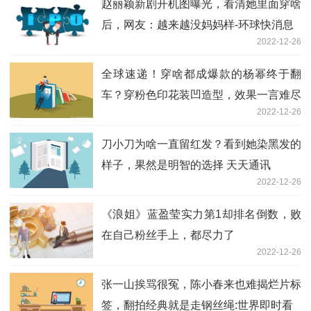
赵丽颖新剧开机图曝光，看清她里面穿啥
后，网友：越来越没妈妈样-环球快消息
2022-12-26
全球速递！穿啥都成爆款的杨幂终于翻
车？穿粉色印花装凹造型，效果一言难尽
2022-12-26
刀小刀为啥一直留红发？看到她染黑发的
样子，果然是明智的选择 天天通讯
2022-12-26
《浪姐》蓝盈莹实力第1却排名倒数，败
在自己粉丝手上，都尽力了
2022-12-26
张一山挨骂很冤，陈小春来也难揭烂片标
签，翻拍经典就是走钢丝绳:世界即时看