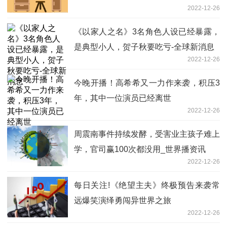
2022-12-26
《以家人之名》3名角色人设已经暴露，
是典型小人，贺子秋要吃亏-全球新消息
2022-12-26
今晚开播！高希希又一力作来袭，积压3
年，其中一位演员已经离世
2022-12-26
周震南事件持续发酵，受害业主孩子难上
学，官司赢100次都没用_世界播资讯
2022-12-26
每日关注!《绝望主夫》终极预告来袭常
远爆笑演绎勇闯异世界之旅
2022-12-26