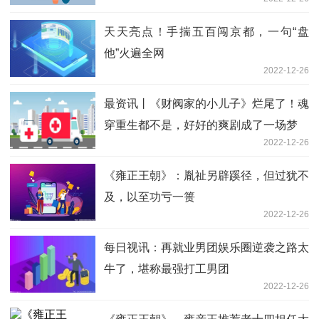
天天亮点！手揣五百闯京都，一句“盘
他”火遍全网
2022-12-26
最资讯丨《财阀家的小儿子》烂尾了！魂
穿重生都不是，好好的爽剧成了一场梦
2022-12-26
《雍正王朝》：胤祉另辟蹊径，但过犹不
及，以至功亏一篑
2022-12-26
每日视讯：再就业男团娱乐圈逆袭之路太
牛了，堪称最强打工男团
2022-12-26