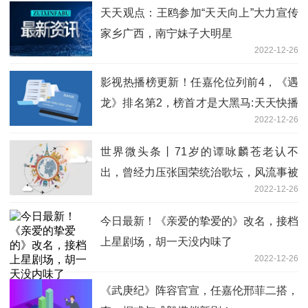
天天观点：王鸥参加“天天向上”大力宣传
家乡广西，南宁妹子大明星
2022-12-26
影视热播榜更新！任嘉伦位列前4，《遇
龙》排名第2，榜首才是大黑马:天天快播
2022-12-26
报
世界微头条丨71岁的谭咏麟苍老认不
出，曾经力压张国荣统治歌坛，风流事被
2022-12-26
骂20多年
今日最新！《亲爱的挚爱的》改名，接档
上星剧场，胡一天没内味了
2022-12-26
《武庚纪》阵容官宣，任嘉伦邢菲二搭，