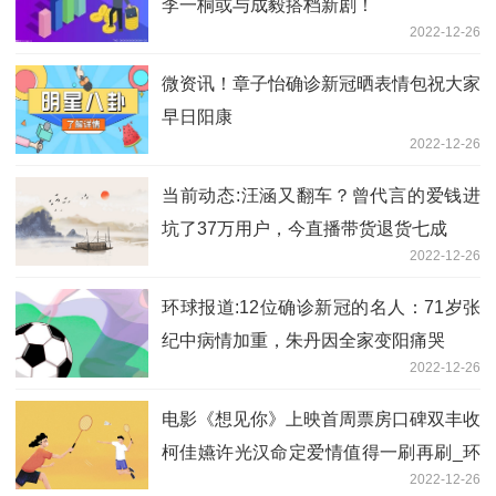
李一桐或与成毅搭档新剧！
2022-12-26
微资讯！章子怡确诊新冠晒表情包祝大家
早日阳康
2022-12-26
当前动态:汪涵又翻车？曾代言的爱钱进
坑了37万用户，今直播带货退货七成
2022-12-26
环球报道:12位确诊新冠的名人：71岁张
纪中病情加重，朱丹因全家变阳痛哭
2022-12-26
电影《想见你》上映首周票房口碑双丰收
柯佳嬿许光汉命定爱情值得一刷再刷_环
2022-12-26
球精选