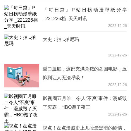
『每日篇』P站日榜动漫壁纸分享
_221226档_天天时讯
2022-12-26
大史：拍...拍尼玛
2022-12-26
重口血腥，这部充满杀戮的岛国电影，压
抑到让人无法呼吸！
2022-12-26
影视圈五月唯二令人“不爽”事件：漫威毁
了灭霸，HBO毁了夜王
2022-12-26
视点！盘点漫威史上几段最黑暗的剧情，