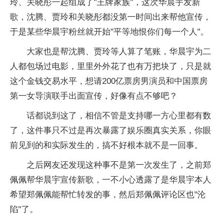
玲、关晓彤一起组成了"王牌家族"，这次华晨宇发新
歌，沈腾、贾玲和关晓彤都没第一时间出来帮他宣传，
于是某些华晨宇粉丝就开始"平等地恨你们每一个人"。
大家也是帮沈腾、贾玲等人算了笔账，华晨宇为二
人都包场过电影，里里外外花了也有万把块了，只是就
这个金钱交易水平，想请200亿票房男演员和中国票房
第一女导演联手出面宣传，好像有点不够吧？
话都说到这了，相信不管是支持哪一方心里都有数
了，这件事只不过是再次暴露了娱乐圈真实关系，你眼
前见到的和实际发生的，搞不好根本就不是一回事。
之后网友还发现这种事不是第一次发生了，之前郑
佩佩帮华晨宇宣传新歌，一不小心透露了是华晨宇本人
希望郑佩佩能帮忙转发的事，然后郑佩佩评论区也"沦
陷"了。