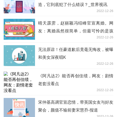
造，它到底犯了什么错误？_世界视讯
2022-12-26
晴天霹雳，赵丽颖冯绍峰官宣离婚。网
友：离婚虽然很简单，但最可怜的是孩
2022-12-26
子:环球观热点
无法原谅！任豪道歉后竟毫无悔改，被曝
和美女深夜唱K
2022-12-26
《阿凡达2》能否再创佳绩，网友：剧情
老套没看点
2022-12-26
宋仲基高调官宣恋情，带英国女友与好友
聚会，颜值不输前妻宋慧乔-报道
2022-12-26