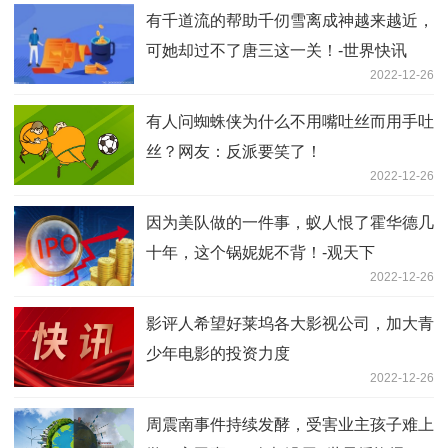
有千道流的帮助千仞雪离成神越来越近，
可她却过不了唐三这一关！-世界快讯
2022-12-26
有人问蜘蛛侠为什么不用嘴吐丝而用手吐
丝？网友：反派要笑了！
2022-12-26
因为美队做的一件事，蚁人恨了霍华德几
十年，这个锅妮妮不背！-观天下
2022-12-26
影评人希望好莱坞各大影视公司，加大青
少年电影的投资力度
2022-12-26
周震南事件持续发酵，受害业主孩子难上