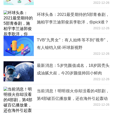
2022-12-26
环球头条：2021最受期待的5部青春剧，
施柏宇李兰迪郭俊辰李歌洋，你pick谁？
2022-12-26
TVB“九男女”：有人始终等不到“视帝”，
有人锒铛入狱-环球新视野
2022-12-26
最新消息：5岁凭颜值成名，18岁因秃头
成油腻大叔，今20岁颜值帅回小鲜肉
2022-12-26
当前消息！明明很火你却没看的4部剧，
第4部破百亿播放量，还在海外引起轰动
2022-12-26