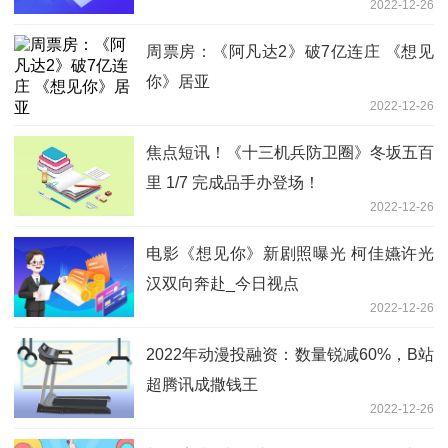
2022-12-26
周票房：《阿凡达2》破7亿连庄 《想见
你》居亚
2022-12-26
焦点短讯！《十三机兵防卫圈》冬坂五百
里 1/7 完成品手办登场！
2022-12-26
电影《想见你》新剧照曝光 柯佳嬿许光
汉双向奔赴_今日视点
2022-12-26
2022年动漫投融资：数量锐减60%，B站
超腾讯成撒钱王
2022-12-26