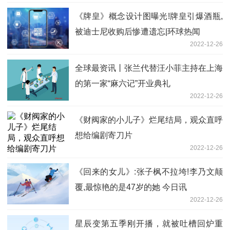
《牌皇》概念设计图曝光!牌皇引爆酒瓶,
被迪士尼收购后惨遭遗忘|环球热闻
2022-12-26
全球最资讯丨张兰代替汪小菲主持在上海
的第一家“麻六记”开业典礼
2022-12-26
《财阀家的小儿子》烂尾结局，观众直呼
想给编剧寄刀片
2022-12-26
《回来的女儿》:张子枫不拉垮!李乃文颠
覆,最惊艳的是47岁的她 今日讯
2022-12-26
星辰变第五季刚开播，就被吐槽回炉重