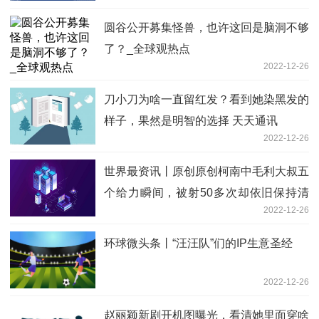
圆谷公开募集怪兽，也许这回是脑洞不够
了？_全球观热点
2022-12-26
刀小刀为啥一直留红发？看到她染黑发的
样子，果然是明智的选择 天天通讯
2022-12-26
世界最资讯丨原创原创柯南​中毛利大叔五
个给力瞬间，被射50多次却依旧保持清
2022-12-26
醒的天才
环球微头条丨“汪汪队”们的IP生意圣经
2022-12-26
赵丽颖新剧开机图曝光，看清她里面穿啥