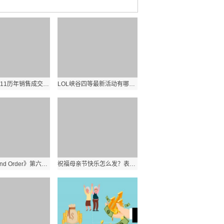
淘宝天猫双11历年销售成交额数据是多少？历年双十一淘宝天猫业绩分析？ 环球实时
LOL峡谷四等最新活动有哪些？活动规则奖励有哪些？:世界看热讯
《Fate Grand Order》第六章怎么玩？FGO第六章敌方配置汇总？_世界报资讯
祝福母亲节快乐怎么发？表达了妈妈辛苦了女神节日快乐的句子有哪些？