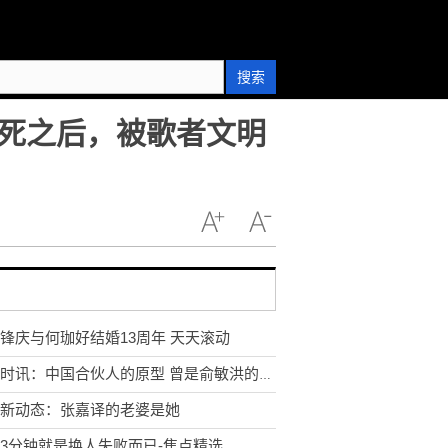
搜索
死之后，被歌者文明
锋庆与何珈好结婚13周年 天天滚动
环球时讯：中国合伙人的原型 曾是俞敏洪的合伙人
新动态：张嘉译的老婆是她
3分钟就是换人失败而已-焦点精选