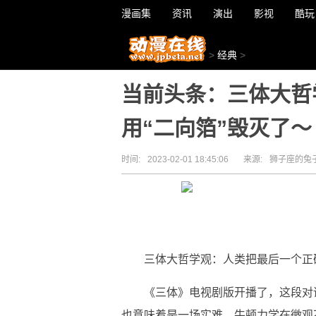
漫画集
资讯
演出
影视
酷玩
>
经典
>
当前头条：三体大哲
用“二向箔”毁灭了～
时间:
2023-02-01 18:45:06
来源:
狮子座的兔
三体大哲学观：人类把最后一个正
《三体》电视剧版开播了，这段对
也意味着是一场实难。牛顿力学在微观