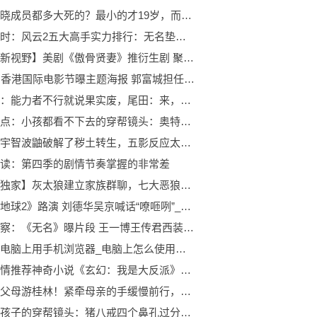
火影：晓成员都多大死的？最小的才19岁，而鼬神最可怜-天天信息
全球实时：风云2五大高手实力排行：无名垫底、雄霸未上榜，第一吊打帝释天
【世界新视野】美剧《傲骨贤妻》推衍生剧 聚焦红发律师Elsbeth
第47届香港国际电影节曝主题海报 郭富城担任大使
海贼王：能力者不行就说果实废，尾田：来，你试试这三颗！
热门看点：小孩都看不下去的穿帮镜头：奥特曼的水管我忍了，海绵宝宝的手铐太明显了
火影：宇智波鼬破解了秽土转生，五影反应太大！言语之间证明鼬无敌的存在:当前热讯
读：第四季的剧情节奏掌握的非常差
【全球独家】灰太狼建立家族群聊，七大恶狼要退出，他仅用一招让众人回心转意
《流浪地球2》路演 刘德华吴京喊话“嘹咂咧”_每日报道
当前观察：《无名》曝片段 王一博王传君西装革履逗狗反被吓
怎么在电脑上用手机浏览器_电脑上怎么使用手机浏览器【详细】-焦点滚动
小编倾情推荐神奇小说《玄幻：我是大反派》，值得反复观看！:焦点快播
沈腾携父母游桂林！紧牵母亲的手缓慢前行，穿豹纹夹克似农村大爷
带偏小孩子的穿帮镜头：猪八戒四个鼻孔过分了，蜡笔小新妈妈可能不是人类？