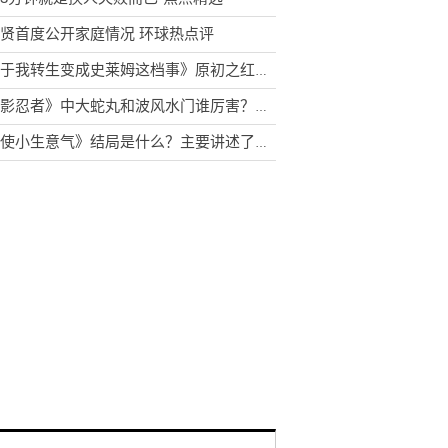
贤首度公开家庭情况 环球热点评
《关于我转生变成史莱姆这档事》原初之红为什么害怕原初之黑？库洛艾为什么杀米莉姆？
《火影忍者》中大蛇丸和波风水门谁厉害？鼬为什么叫卡卡西大哥
《天使小生意气》结局是什么？主要讲述了什么故事？