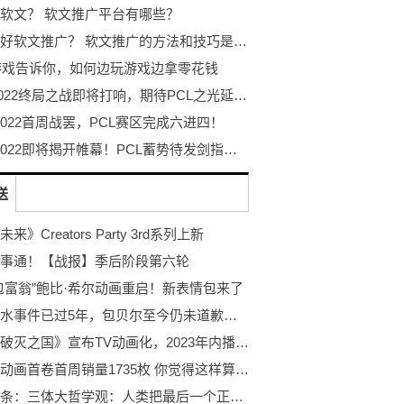
软文？ 软文推广平台有哪些？
如何做好软文推广？ 软文推广的方法和技巧是什么？
9游戏告诉你，如何边玩游戏边拿零花钱
PGC2022终局之战即将打响，期待PCL之光延续迈向最高顶峰！
 2022首周战罢，PCL赛区完成六进四！
PGC 2022即将揭开帷幕！PCL蓄势待发剑指至高荣耀！
送
来》Creators Party 3rd系列上新
事通！【战报】季后阶段第六轮
包富翁”鲍比·希尔动画重启！新表情包来了
柳岩扔水事件已过5年，包贝尔至今仍未道歉，现在终于尝到苦果
漫画《破灭之国》宣布TV动画化，2023年内播出！
电锯人动画首卷首周销量1735枚 你觉得这样算成功吗？
当前头条：三体大哲学观：人类把最后一个正确的人干死之后，被歌者文明用“二向箔”毁灭了～