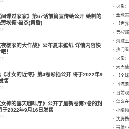
-23
间谍过家家》第67话前篇宣传绘公开 绘制的
劳埃德·福杰(黄昏)
-23
《夜樱家的大作战》公布夏末壁纸 详情内容快
看吧！
-23
天天速
《才女的近侍》第4卷彩插公开 将于2022年9
发售
-23
《女神的露天咖啡厅》公开了最新卷第7卷的封
将于2022年9月16日发售
-23