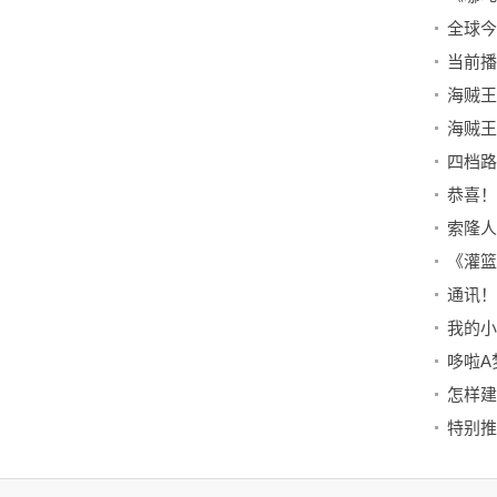
我的小
怎样建