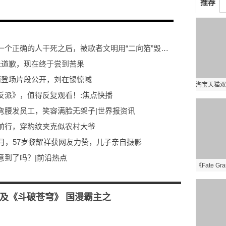
推荐
当前头条：三体大哲学观：人类把最后一个正确的人干死之后，被歌者文明用“二向箔”毁灭了～
未道歉，现在终于尝到苦果
华丽登场片段公开，刘在锡惊喊
反派》，值得反复观看！:焦点快播
弯腰发员工，笑容满脸无架子|世界报资讯
前行，穿豹纹夹克似农村大爷
月，57岁黎耀祥获网友力赞，儿子亲自摄影
意到了吗？|前沿热点
，都成了过去式
女！下巴变尖，与丰腴身材不搭
及《斗破苍穹》 国漫霸主之