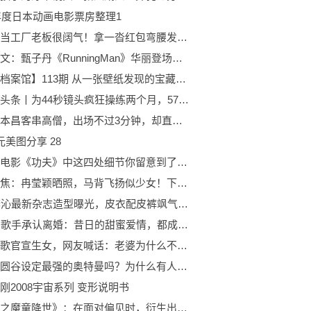
3年度日本动画电影票房整理1
何家劲当工厂老板很阔气！拿一沓红包弯腰发员工，笑容满脸无架子|世界报资讯
每日热文：甄子丹《RunningMan》华丽登场片段公开，刘在锡惊喊
【Holo档案馆】113期 从一张壁纸发现的宝藏画师HEIRO_MAN-时讯
环球微头条丨为44秒镜头疯狂操练两个月，57岁黎耀祥获网友力赞，儿子亲自摄影
济公游本昌客串高僧，出场不过3分钟，却直接让人爆哭，直接封神|天天时快讯
元美图分享 28
周星驰电影《功夫》中这四处细节你留意到了吗？|前沿热点
环球聚焦：冉莹颖晒照，马背飞扬似少女！下巴变尖，与丰腴身材不搭
31岁李沁最新杂志造型曝光，皮衣配皮裤飒气十足，美得撩人有气质_环球即时看
45岁女歌手承认离婚：昔日的甜蜜爱情，都成了过去式
恭喜胡歌官宣生女，网友喊话：老婆为什么不是薛佳凝？3年刻骨铭心的爱情意难平！
诺亚是圆谷设定最强的奥特曼吗？为什么有人说是迪迦？
刚2008宇宙系列 变形说明书
《哪吒之魔童降世》：在面对偏见时，衍生出三种不同的人生态度:世界速讯