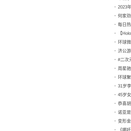
202
#二次
变形金