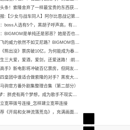
全球今头条！索隆舍弃了一样最宝贵的东西获得了力量，除了鹰眼他还得感谢他们
当前播报:【少女与战车同人】阿尔比恩战记第二季（7）对战真理（中）策略之战
海贼王：boss人选有5个，黑胡子呼声高，有一个可能会复活|天天新要闻
海贼王：BIGMOM是单纯还是邪恶？她是否也拥有双人格？_每日关注
四档路飞的威力依然不如艾尼路？BIGMOM告知答案！|当前热闻
恭喜！《熊出没》票房破10亿，为何能成为春节档最畅销的动画剧集？_世界新要闻
索隆人生三大爱，爱酒，爱剑，还爱迷路！:前沿资讯
《灌篮高手》新电影将冲破百亿票房，但网友请求井上做回TV版本
通讯！四皇团中谁适合做索隆的对手？黑炭大蛇等四人是不错人选！
马驹官方番外剧集整理合集（第二部分）
哆啦A梦：胖虎有两个梦想，成为歌手不现实，另一个梦想需要减肥
立宽带拨号连接_怎样建立宽带连接
特别推荐《开局和女神流落荒岛》，充满画面感的片段，高能不停，品别样人生……|天天消息
首页