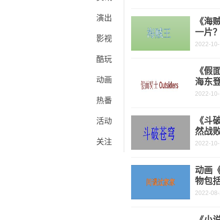
演出
《海
一片
影视
2022-10
酷玩
《假面
动画
海东
2022-10
热番
《斗破
活动
然战
关注
2022-10
动画
物包
2022-08