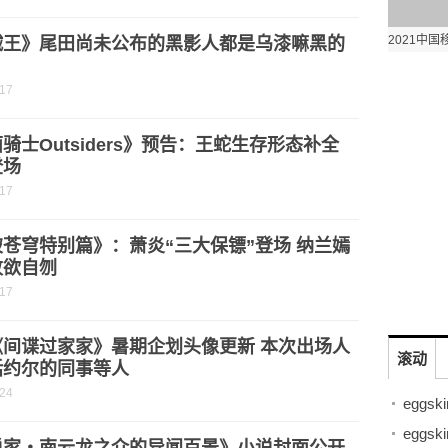
贼王》尾田尚未公布的黑影人都是乌漆嘛黑的
？
-17
骑士Outsiders》预告：王蛇生存形态补全
登场
-17
苍穹特别篇》：萧炎“三大保镖”登场 纳兰嫣
败欲自刎
-17
《间谍过家家》暑期企划头像更新 本次出场人
滚动
括约尔的同事等人
-24