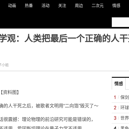
动画
热番
活动
关注
周边
二次元
情感
学观：人类把最后一个正确的人干
子小姐
情感
【资料图】
保剑
确的人干死之后，被歌者文明用“二向箔”毁灭了～
世界
话很震撼：理论物理的前沿研究可能是错误的，
黑色
不适用，爱因斯坦理论在量子力学不适用。