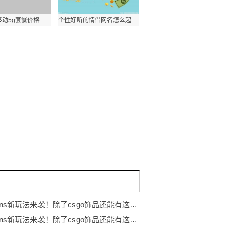
2021中国移动5g套餐价格是多少？移动5g卡最新流量套餐资费一览表？
个性好听的情侣网名怎么起？简短配对情侣昵称专用有哪些？
eggskins新玩法来袭！除了csgo饰品还能有这些...
eggskins新玩法来袭！除了csgo饰品还能有这些...