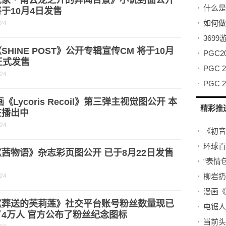
说家・南云龙之介的异闻百景》小说封面公开
什么是
于10月4日发售
-24
369
SHINE POST》公开专辑宣传CM 将于10月
正式发售
PGC
-24
画《Lycoris Recoil》第三弹主视觉图公开 本
精彩推
在播出中
-24
《初音未
环球百
茜物语》杂志彩页图公开 已于8月22日发售
“表情
-24
《葬送的芙莉莲》社交平台账号粉丝数量现已
4万人 官方公布了粉丝纪念图标