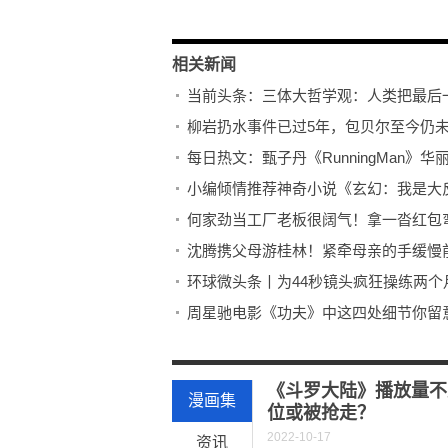
相关新闻
柳岩扔水事件已过5年，包贝尔至今仍
每日热文：甄子丹《RunningMan》
小编倾情推荐神奇小说《玄幻：我是大
何家劲当工厂老板很阔气！拿一沓红包
沈腾携父母游桂林！紧牵母亲的手缓慢
环球微头条丨为44秒镜头疯狂操练两个
周星驰电影《功夫》中这四处细节你留
45岁女歌手承认离婚：昔日的甜蜜爱情
环球聚焦：冉莹颖晒照，马背飞扬似少
《斗罗大陆》播放量不
漫画集
位或被抢走？
2022-10-17
资讯