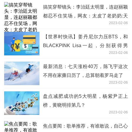
搞笑穿帮镜头：李治廷太明显，连赵丽颖
都忍不住笑场，网友：太皮了老奶奶:天
2023-02-06
天热点评
【世界时快讯】姜丹尼尔力压BTS，和
BLACKPINK Lisa一起，分别获得男
2023-02-06
女“慈善天使”
最新消息：七天涨粉40万，陈飞宇这次
不用在家撕日历了，总算朝着罗马走了
2023-02-06
盘点减肥成功的5大明星，杨紫尹正上
榜，黄晓明排第几？
2023-02-06
焦点要闻：歌单推荐，有谁敢说，自己心