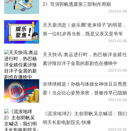
2》导演郭帆透露第三部制作周期
2023-02-06
天天新消息丨娱乐圈“老来得子”的明星，
第一位81岁再当爸，既是父亲又是爷爷
2023-02-06
天天快讯:奥运进行时，热巴杨洋金婧任
素汐辣目洋子金晨的新剧也在播映中
2023-02-06
全球球精选！孙杨与体操女神张豆豆秀恩
爱！当众比心姿势亲密，曾被传早已隐婚
2023-02-06
《流浪地球2》主创郭帆吴京喊话：我们
明天长影电影院见-快播
2023-02-06