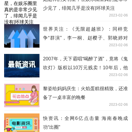
少见了，绯闻几乎是没有|环球关注
2023-02-06
世界关注：《无限超越班》：同样竞
争“群演”，李一桐、赵樱子、郭晓婷对
2023-02-06
比，差异太明显
2007年，天下霸唱“喝醉了酒”，竟将《鬼
吹灯》版权以10万元贱卖！10年后，他
2023-02-06
又因侵权，赔了对方1 环球观点
黎姿给妈妈庆生：火焰蛋糕很精致，还准
备了一桌丰富的晚餐
2023-02-06
快资讯：全网6亿点击量 海南春晚成
功“出圈”