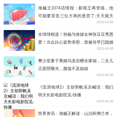
海贼王1074话情报：新闻王再登场，他
可能要宣告三位大将的悬赏了:天天观天
2023-02-06
下
全球球精选！孙杨与体操女神张豆豆秀恩
爱！当众比心姿势亲密，曾被传早已隐婚
2023-02-06
樊少皇妻子离婚乌龙后晒全家福，二女儿
正面照曝光，颜值不及姐姐
2023-02-06
《流浪地球2》主创郭帆吴京喊话：我们
明天长影电影院见-快播
2023-02-06
世界资讯：海贼王解读：山治和弗兰奇，