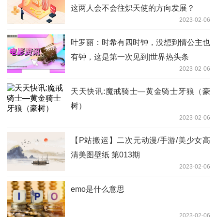
这两人会不会往炽天使的方向发展？
2023-02-06
叶罗丽：时希有四时钟，没想到情公主也
有钟，这是第一次见到|世界热头条
2023-02-06
天天快讯:魔戒骑士—黄金骑士牙狼（豪
树）
2023-02-06
【P站搬运】二次元动漫/手游/美少女高
清美图壁纸 第013期
2023-02-06
emo是什么意思
2023-02-06