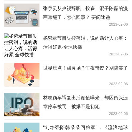
张泉灵从央视辞职，投资二混子陈磊的漫
画赚翻了，怎么回事？ 要闻速递
2023-02-06
杨紫录节目失控落泪，说的话让人心疼：
活得好累-全球快播
2023-02-06
世界焦点！幽灵场？午夜奇迹？别搞笑了
2023-02-06
林志颖车祸复出后颜值曝光，却因街头违
章停车被罚，被爆不是初犯
2023-02-06
“刘培强陪韩朵朵回娘家”，《流浪地球