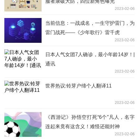
服者康破大防，四位新角色曝光
2023-02-06
当前信息：一战成名，一生守护雷门，为
雷门战死——《少年歌行》雷千虎
2023-02-06
日本人气女团7人确诊，最小年龄14岁！|
通讯
2023-02-06
世界热议:铃芽户缔个人翻译11
2023-02-06
《西游记》孙悟空打死“6个”凡人，名字
连起来竟有这含义！难怪还能封神
2023-02-06