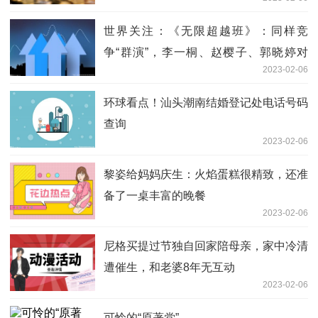
世界关注：《无限超越班》：同样竞
争“群演”，李一桐、赵樱子、郭晓婷对
2023-02-06
比，差异太明显
环球看点！汕头潮南结婚登记处电话号码
查询
2023-02-06
黎姿给妈妈庆生：火焰蛋糕很精致，还准
备了一桌丰富的晚餐
2023-02-06
尼格买提过节独自回家陪母亲，家中冷清
遭催生，和老婆8年无互动
2023-02-06
可怜的“原著党”