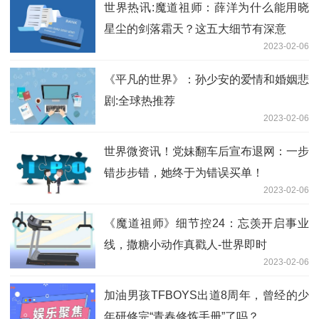
世界热讯:魔道祖师：薛洋为什么能用晓
星尘的剑落霜天？这五大细节有深意
2023-02-06
《平凡的世界》：孙少安的爱情和婚姻悲
剧:全球热推荐
2023-02-06
世界微资讯！党妹翻车后宣布退网：一步
错步步错，她终于为错误买单！
2023-02-06
《魔道祖师》细节控24：忘羡开启事业
线，撒糖小动作真戳人-世界即时
2023-02-06
加油男孩TFBOYS出道8周年，曾经的少
年研修完“青春修炼手册”了吗？