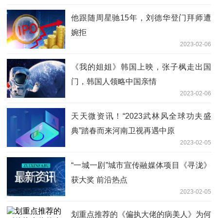
他跟随周星驰15年，刘德华登门拜师遭
婉拒
2023-02-06
《我的姐姐》韩国上映，张子枫走出国
门，韩国人领略中国亲情
2023-02-06
天天微资讯！“2023武林风全球功夫盛
典”踏春而来河南卫视再遇中原
2023-02-05
“一城一剧”城市宣传融媒体项目《寻泷》
获大奖 前沿热点
2023-02-05
划重点推荐的《偏执大佬的病美人》为何