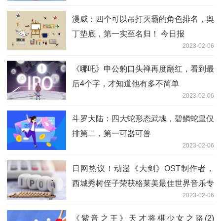
漫威：四个可以吊打灭霸的角色排名，奥
丁垫底，第一实至名归！ 今日报
2023-02-06
《哪吒》申公豹口头禅再度翻红，看到最
后4个字，才知道他有多不简单
2023-02-06
斗罗大陆：四大蛇形态武魂，碧鳞蛇皇仅
排第二，第一可器可兽
2023-02-06
日网热议！动漫《大剑》OST制作者，
西城秀树侄子荣获格莱美最佳世界音乐专
2023-02-06
辑奖
《紫音之王》天才将棋少女之路(2)