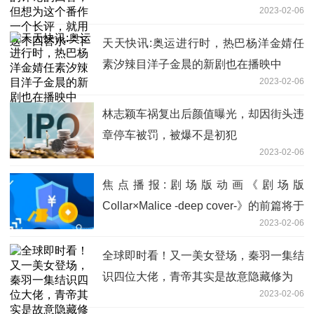
2023-02-06
回答水一下
天天快讯:奥运进行时，热巴杨洋金婧任
素汐辣目洋子金晨的新剧也在播映中
2023-02-06
林志颖车祸复出后颜值曝光，却因街头违
章停车被罚，被爆不是初犯
2023-02-06
焦点播报:剧场版动画《剧场版
Collar×Malice -deep cover-》的前篇将于
2023-02-06
5月26日上映
全球即时看！又一美女登场，秦羽一集结
识四位大佬，青帝其实是故意隐藏修为
2023-02-06