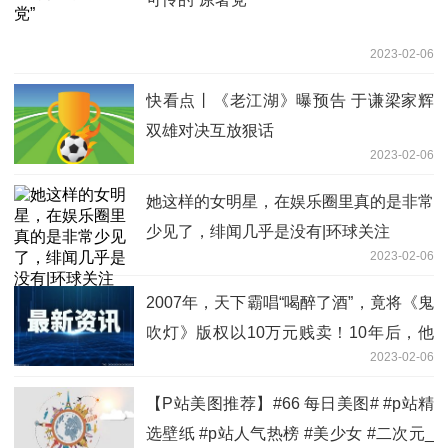
2023-02-06
快看点丨《老江湖》曝预告 于谦梁家辉
双雄对决互放狠话
2023-02-06
她这样的女明星，在娱乐圈里真的是非常
少见了，绯闻几乎是没有|环球关注
2023-02-06
2007年，天下霸唱“喝醉了酒”，竟将《鬼
吹灯》版权以10万元贱卖！10年后，他
2023-02-06
又因侵权，赔了对方1 环球观点
【P站美图推荐】#66 每日美图# #p站精
选壁纸 #p站人气热榜 #美少女 #二次元_