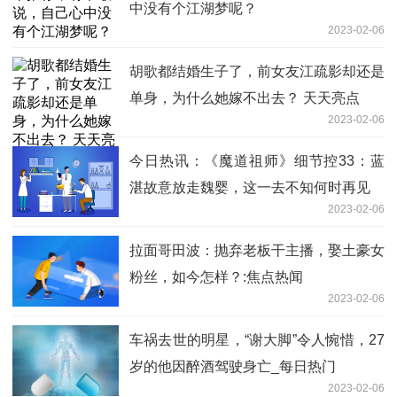
中没有个江湖梦呢？
2023-02-06
胡歌都结婚生子了，前女友江疏影却还是
单身，为什么她嫁不出去？ 天天亮点
2023-02-06
今日热讯：《魔道祖师》细节控33：蓝
湛故意放走魏婴，这一去不知何时再见
2023-02-06
拉面哥田波：抛弃老板干主播，娶土豪女
粉丝，如今怎样？:焦点热闻
2023-02-06
车祸去世的明星，“谢大脚”令人惋惜，27
岁的他因醉酒驾驶身亡_每日热门
2023-02-06