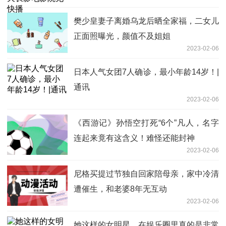
樊少皇妻子离婚乌龙后晒全家福，二女儿
正面照曝光，颜值不及姐姐
2023-02-06
日本人气女团7人确诊，最小年龄14岁！|
通讯
2023-02-06
《西游记》孙悟空打死“6个”凡人，名字
连起来竟有这含义！难怪还能封神
2023-02-06
尼格买提过节独自回家陪母亲，家中冷清
遭催生，和老婆8年无互动
2023-02-06
她这样的女明星，在娱乐圈里真的是非常