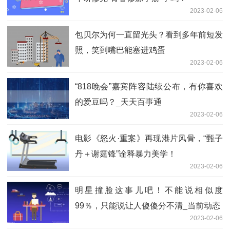
2023-02-06
包贝尔为何一直留光头？看到多年前短发
照，笑到嘴巴能塞进鸡蛋
2023-02-06
“818晚会”嘉宾阵容陆续公布，有你喜欢
的爱豆吗？_天天百事通
2023-02-06
电影《怒火·重案》再现港片风骨，“甄子
丹＋谢霆锋”诠释暴力美学！
2023-02-06
明星撞脸这事儿吧！不能说相似度
99％，只能说让人傻傻分不清_当前动态
2023-02-06