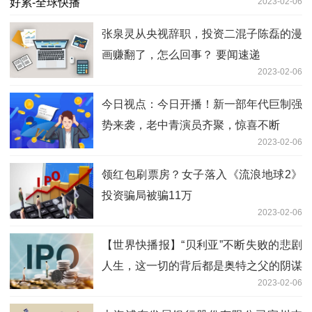
2023-02-06
张泉灵从央视辞职，投资二混子陈磊的漫
画赚翻了，怎么回事？ 要闻速递
2023-02-06
今日视点：今日开播！新一部年代巨制强
势来袭，老中青演员齐聚，惊喜不断
2023-02-06
领红包刷票房？女子落入《流浪地球2》
投资骗局被骗11万
2023-02-06
【世界快播报】“贝利亚”不断失败的悲剧
人生，这一切的背后都是奥特之父的阴谋
2023-02-06