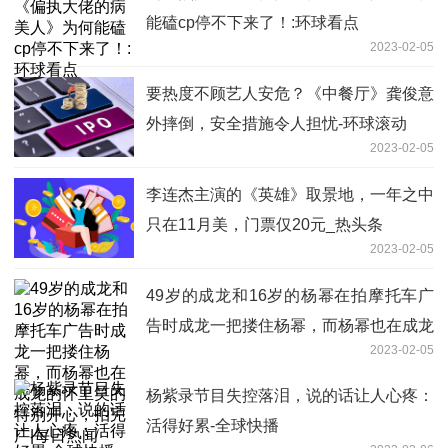
能磕cp停不下来了！:环球看点
2023-02-05
要热度不顾艺人安危？《中餐厅》龚俊意
外摔倒，安全措施令人担忧-环球滚动
2023-02-05
李连杰主演的《英雄》取景地，一年之中
只在11月美，门票仅20元_热头条
2023-02-05
49岁的成龙和16岁的杨幂在拍摩托车广
告时成龙一把搂住杨幂，而杨幂也在成龙
2023-02-05
的怀里笑的特别开心，拍完广|每日热闻
杨紫录节目失控落泪，说的话让人心疼：
活得好累-全球快播