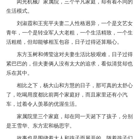
闳光机械厂家属院，三个平凡家庭，却有着不同的
生活模式。
刘淑霞和王宪平夫妻二人性格迥异，一个是文艺女
青年，一个是转业军人大老粗，一个生活精致，一个生
活粗糙，但却能够相互包容，日子过得还算顺心。
东方玉树和傅莹这对夫妻生活比较艰难，日子过得
紧巴巴的，但夫妻俩人没有太大的追求，看似清贫却也
乐在其中。
相比之下，杨大山和方慧的日子，那可真的太舒心
了，吃喝用度都比前两个家庭好，而且家里还有小汽
车，过着令人羡慕的优渥生活。
家属院里三个家庭，却在同一天诞下了孩子，分别
是王雪华、东方宏和杨思宇。
故事也是围绕着大人和孩子而展开的，随着孩子们