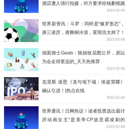
酒店遭人强行拍摄，对方要求给钱删视频
2023-02-06
世界新资讯：斗罗：同样是“修罗形态”，
唐三凌厉，唐舞桐冷漠，霍雨浩太帅了！
2023-02-06
假面骑士Geats：狼姐收花图公开，原以
为会走得更远的_天天热推荐
2023-02-06
克里斯·派恩《龙与地下城：侠盗荣耀》
确认引进！|热点在线
2023-02-06
世界通讯！日网热议！读者投票选出最讨
厌动画女主“是美帝CP故意霸凌刷的
2023-02-06
吧”“春野樱没上榜？”