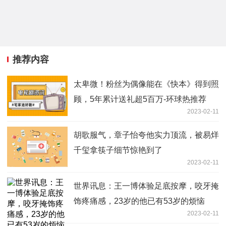
推荐内容
太卑微！粉丝为偶像能在《快本》得到照
顾，5年累计送礼超5百万-环球热推荐
2023-02-11
胡歌服气，章子怡夸他实力顶流，被易烊
千玺拿筷子细节惊艳到了
2023-02-11
世界讯息：王一博体验足底按摩，咬牙掩
饰疼痛感，23岁的他已有53岁的烦恼
2023-02-11