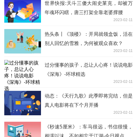
世界快报:天斗三傻大闹史莱克，却被万
年魂环闪瞎，唐三打架全靠老婆撑腰
2023-02-11
热头条丨《顶楼》：开局就领盒饭，活在
别人回忆的雪雅，为何被观众喜欢？
2023-02-11
过分懂事的孩子，总让人心疼！说说电影
《深海》-环球精选
2023-02-11
动态：《天行九歌》此季即将完结，但是
真人电影将在下个月开播
2023-02-11
《秒速5厘米》：车马很远，书信很慢，
相濡以沫，不如相忘于江湖-今日视点