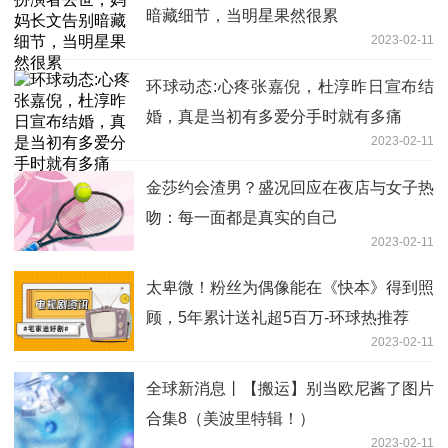
暗藏细节，当明星果然很累
2023-02-11
环球动态:心疼张嘉倪，杜淳昨日宣布结
婚，真是当初有多爱分手时就有多痛
2023-02-11
金莎约会渣男？盛况回应在夜店与女子热
吻：每一面都是真实的自己
2023-02-11
太卑微！粉丝为偶像能在《快本》得到照
顾，5年累计送礼超5百万-环球热推荐
2023-02-11
全球新消息丨【搬运】别当欧尼酱了图片
合集8（美波里特辑！）
2023-02-11