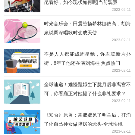
昆看好，如今现状如何呢|当前观察
2023-02-11
时光音乐会：田震赞扬希林娜依高，胡海
泉说周深唱歌时变成天使
2023-02-11
不是人人都能成周星驰，许君聪新片扑
街，8年了他还在演刘海柱 焦点热门
2023-02-11
全球速递！难怪甄嬛生下胧月后非离宫不
可，你看雍正对她提了什么非礼要求？
2023-02-11
《知否》原著：常嬷嬷见了明兰后，打消
了让自己孙女做陪房的念头-全球快讯
2023-02-11