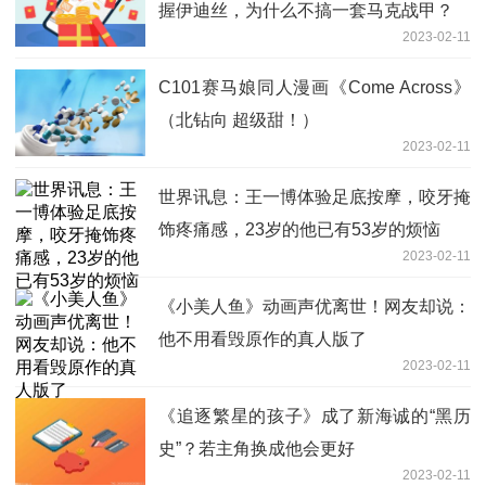
握伊迪丝，为什么不搞一套马克战甲？
2023-02-11
C101赛马娘同人漫画《Come Across》
（北钻向 超级甜！）
2023-02-11
世界讯息：王一博体验足底按摩，咬牙掩
饰疼痛感，23岁的他已有53岁的烦恼
2023-02-11
《小美人鱼》动画声优离世！网友却说：
他不用看毁原作的真人版了
2023-02-11
《追逐繁星的孩子》成了新海诚的“黑历
史”？若主角换成他会更好
2023-02-11