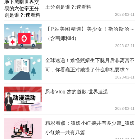
王分别是谁？:速看料
2023-02-11
【P站美图精选】美少女！斯哈斯哈～
（含画师和id）
2023-02-11
全球速递！难怪甄嬛生下胧月后非离宫不
可，你看雍正对她提了什么非礼要求？
2023-02-11
忍者Vlog 杰的道歉-世界速递
2023-02-11
精彩看点：狐妖小红娘共有多少篇_狐妖
小红娘一共有几篇