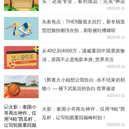
头：还挺专业，看到成品：完美“神还
2023-02-11
原”！
头条焦点：THE9颜值太抗打，新专辑造
型怼脸拍都没在拍，新歌被吐槽难听
2023-02-11
从40亿到4000万，漫威重回中国票房惨
淡，原因不止是电影本身_世界关注
2023-02-11
《辉夜大小姐想让我告白 -永不结束的初
吻-》— 褪下武装后的告白-世界速读
2023-02-11
火影：泰国小哥再出神作，仅用“4粒”西
瓜籽，让写轮眼重回巅峰时刻！
2023-02-11