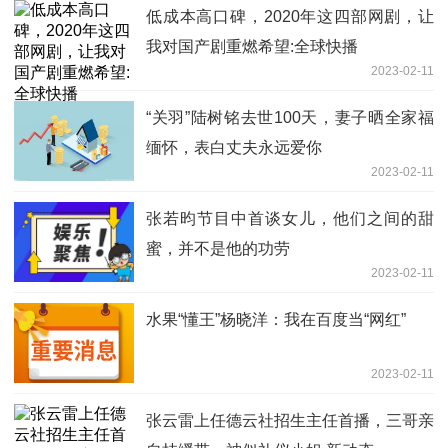
低成本高口碑，2020年这四部网剧，让
我对国产剧重燃希望:全球快播
2023-02-11
“关羽”陆树铭去世100天，妻子晒全家福
缅怀，表白丈夫永远爱你
2023-02-11
张若昀节目中首谈女儿，他们之间的甜
蜜，并不是他的功劳
2023-02-11
水果“懂王”杨晓洋：我在百度当“网红”
2023-02-11
张云雷上任德云社招生主任首播，三哥亲