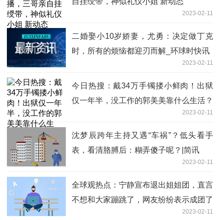
自挂绶带，神似礼仪小姐 新动态
2023-02-11
二婚娶小10岁娇妻，尤勇：决定做丁克
时，所有的烦恼都迎刃而解_环球时快讯
2023-02-11
今日热搜：戴34万手镯搂小鲜肉！出狱
仅一年半，没工作的郭美美靠什么生活？
2023-02-11
沈梦辰跨年主持又遇“车祸”？低头看手
表，看清胳膊后：糊弄傻子呢？|简讯
2023-02-11
全球观热点：宁静宣布退出姐姐团，直言
不想和大家蹦跳了，网友纷纷表示成团了
2023-02-11
个寂寞