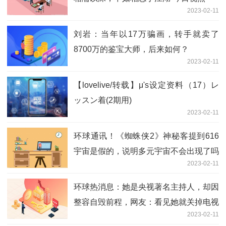
2023-02-11
刘岩：当年以17万骗画，转手就卖了
8700万的鉴宝大师，后来如何？
2023-02-11
【lovelive/转载】μ's设定资料（17）レ
ッスン着(2期用)
2023-02-11
环球通讯！《蜘蛛侠2》神秘客提到616
宇宙是假的，说明多元宇宙不会出现了吗
2023-02-11
环球热消息：她是央视著名主持人，却因
整容自毁前程，网友：看见她就关掉电视
2023-02-11