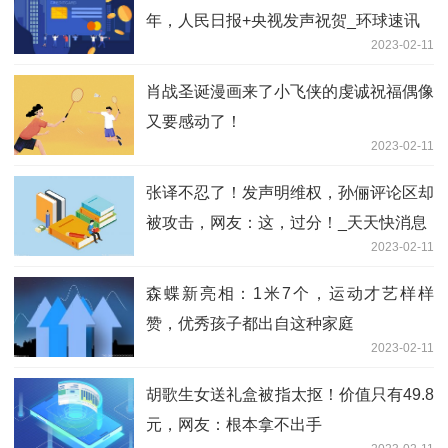
年，人民日报+央视发声祝贺_环球速讯
2023-02-11
肖战圣诞漫画来了小飞侠的虔诚祝福偶像
又要感动了！
2023-02-11
张译不忍了！发声明维权，孙俪评论区却
被攻击，网友：这，过分！_天天快消息
2023-02-11
森蝶新亮相：1米7个，运动才艺样样
赞，优秀孩子都出自这种家庭
2023-02-11
胡歌生女送礼盒被指太抠！价值只有49.8
元，网友：根本拿不出手