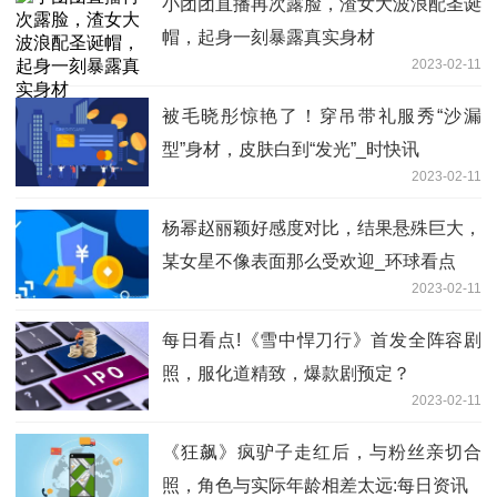
小团团直播再次露脸，渣女大波浪配圣诞
帽，起身一刻暴露真实身材
2023-02-11
被毛晓彤惊艳了！穿吊带礼服秀“沙漏
型”身材，皮肤白到“发光”_时快讯
2023-02-11
杨幂赵丽颖好感度对比，结果悬殊巨大，
某女星不像表面那么受欢迎_环球看点
2023-02-11
每日看点!《雪中悍刀行》首发全阵容剧
照，服化道精致，爆款剧预定？
2023-02-11
《狂飙》疯驴子走红后，与粉丝亲切合
照，角色与实际年龄相差太远:每日资讯