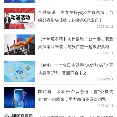
2023-02-11
全球短讯！美女主持yoyo官宣恋情，与
徐颢鑫街头热吻，趵突泉CP成真了
2023-02-11
【环球速看料】明日播出！新一部古装悬
疑探案片来袭，与狄仁杰一起揭密真相
2023-02-11
《创4》十七名日本选手“来尝甜头”？平
均身高175，普遍不会中文
2023-02-11
即时看！金泰妍否认恋情，曾“公费约
会”后一起回家，男方颜值不及边伯贤
2023-02-11