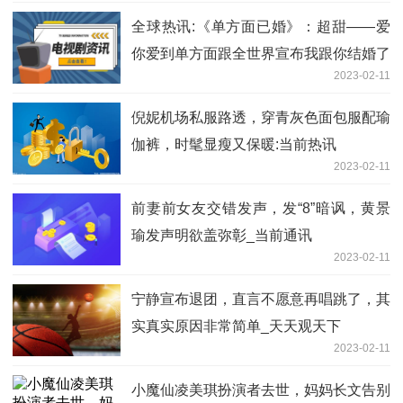
全球热讯:《单方面已婚》：超甜——爱
你爱到单方面跟全世界宣布我跟你结婚了
2023-02-11
倪妮机场私服路透，穿青灰色面包服配瑜
伽裤，时髦显瘦又保暖:当前热讯
2023-02-11
前妻前女友交错发声，发“8”暗讽，黄景
瑜发声明欲盖弥彰_当前通讯
2023-02-11
宁静宣布退团，直言不愿意再唱跳了，其
实真实原因非常简单_天天观天下
2023-02-11
小魔仙凌美琪扮演者去世，妈妈长文告别