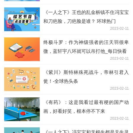
《一人之下》王也的乱金柝镇不住冯宝宝
和刀疤脸，刀疤脸是谁？ 环球热门
2023-02-11
终极斗罗：作为神级强者的汪天羽很卑
微，蓝轩宇八环就可以吊打他_每日快看
2023-02-11
《紫川》斯特林殊死战斗，帝林引君入
瓮！-全球热头条
2023-02-11
《有药》：这是我看过最有梗的国产动
画，好看好笑，根本停不下来
2023-02-11
《一人之下》冯宝宝和无根生都是天生灵