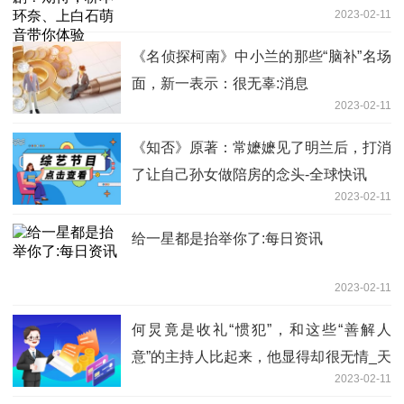
2023-02-11
《名侦探柯南》中小兰的那些“脑补”名场
面，新一表示：很无辜:消息
2023-02-11
《知否》原著：常嬷嬷见了明兰后，打消
了让自己孙女做陪房的念头-全球快讯
2023-02-11
给一星都是抬举你了:每日资讯
2023-02-11
何炅竟是收礼“惯犯”，和这些“善解人
意”的主持人比起来，他显得却很无情_天
2023-02-11
天快播