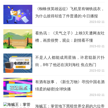
《蜘蛛侠英雄远征》飞机里有钢铁战衣，
为什么彼得却造了件普通的:今日播报
2023-02-11
看热讯：《天气之子》上映3天遭网友吐
槽，画质很赞，观众：剧情看不懂
2023-02-11
不是人人都能成周星驰，许君聪新片扑
街，8年了他还在演刘海柱 焦点热门
2023-02-11
有酒有故事，《新生万物》寻找中国名酒
绵柔的秘密|全球快播
2023-02-11
海贼王：掌管地下黑暗世界交易的六位帝