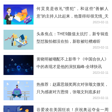
何炅竟是收礼“惯犯”，和这些“善解人
意”的主持人比起来，他显得却很无情_天
2023-02-11
天快播
头条焦点：THE9颜值太抗打，新专辑造
型怼脸拍都没在拍，新歌被吐槽难听
2023-02-11
黄晓明被嘲配不上影帝？《中国合伙人》
中的表现才是他的演技巅峰-全球快讯
2023-02-11
热推荐：赵露思颁奖两次对张颂文微笑，
只为感谢对方恩情，张颂文到底多好
2023-02-11
谷爱凌在美国狂欢！庆祝奥运夺金一周