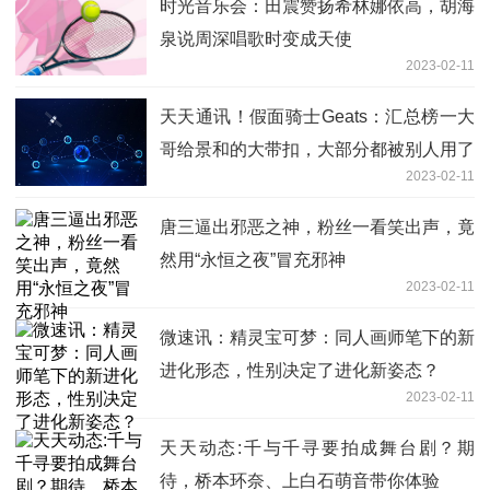
时光音乐会：田震赞扬希林娜依高，胡海
泉说周深唱歌时变成天使
2023-02-11
天天通讯！假面骑士Geats：汇总榜一大
哥给景和的大带扣，大部分都被别人用了
2023-02-11
唐三逼出邪恶之神，粉丝一看笑出声，竟
然用“永恒之夜”冒充邪神
2023-02-11
微速讯：精灵宝可梦：同人画师笔下的新
进化形态，性别决定了进化新姿态？
2023-02-11
天天动态:千与千寻要拍成舞台剧？期
待，桥本环奈、上白石萌音带你体验