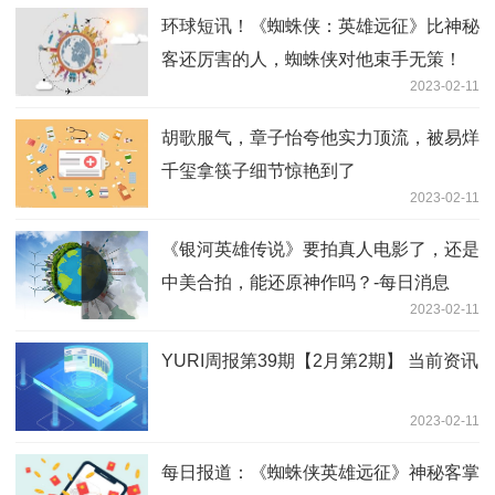
环球短讯！《蜘蛛侠：英雄远征》比神秘
客还厉害的人，蜘蛛侠对他束手无策！
2023-02-11
胡歌服气，章子怡夸他实力顶流，被易烊
千玺拿筷子细节惊艳到了
2023-02-11
《银河英雄传说》要拍真人电影了，还是
中美合拍，能还原神作吗？-每日消息
2023-02-11
YURI周报第39期【2月第2期】 当前资讯
2023-02-11
每日报道：《蜘蛛侠英雄远征》神秘客掌