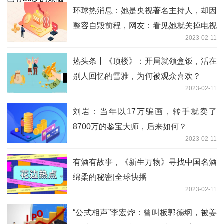
环球热消息：她是央视著名主持人，却因
整容自毁前程，网友：看见她就关掉电视
2023-02-11
热头条丨《顶楼》：开局就领盒饭，活在
别人回忆的雪雅，为何被观众喜欢？
2023-02-11
刘岩：当年以17万骗画，转手就卖了
8700万的鉴宝大师，后来如何？
2023-02-11
有酒有故事，《新生万物》寻找中国名酒
绵柔的秘密|全球快播
2023-02-11
“公式相声”李宏烨：曾叫板郭德纲，被姜