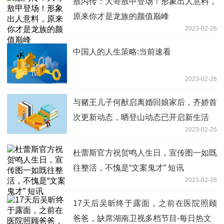
敖丙传：大哥敖甲登场！形象出人意料，
原来你才是龙族的颜值巅峰
2023-02-26
中国人的人生策略:当前速看
2023-02-26
与赌王儿子何猷启离婚回娘家后，齐娇首
次更新动态，晒登山动态已开启新生活
2023-02-26
杜蕾斯官方祝贺鸣人生日，宣传图一如既
往整活，不愧是“文案鬼才” 短讯
2023-02-26
17天后吴昕终于露面，之前在医院照顾
爸爸，缺席湖南卫视多档节目-每日热文