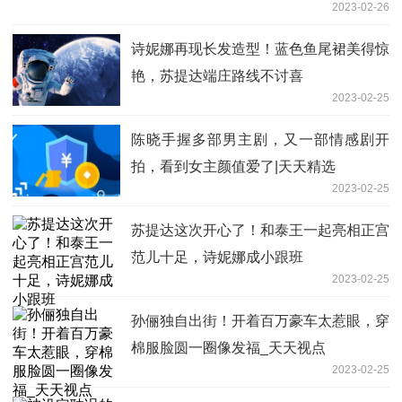
2023-02-26
诗妮娜再现长发造型！蓝色鱼尾裙美得惊
艳，苏提达端庄路线不讨喜
2023-02-25
陈晓手握多部男主剧，又一部情感剧开
拍，看到女主颜值爱了|天天精选
2023-02-25
苏提达这次开心了！和泰王一起亮相正宫
范儿十足，诗妮娜成小跟班
2023-02-25
孙俪独自出街！开着百万豪车太惹眼，穿
棉服脸圆一圈像发福_天天视点
2023-02-25