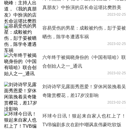
真朋友》中扮演的店长命运堪比樊胜美
2023-02-25
容易受伤的男星：成毅被灼伤，彭于晏被
晒伤，陈学冬遭遇车祸
2023-02-25
六年终于被揭晓身份的《中国有嘻哈》联
合创始人之一_通讯
2023-02-25
刘诗诗罕见露面秀恩爱！穿休闲装挽着吴
奇隆赏樱花，差17岁没影响
2023-02-25
环球今日讯！狠起来自家人也杠上了！
TVB编剧多次在剧中嘲讽袁伟豪吃软饭