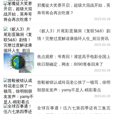
邪魔徒大奖赛开启，超级大混战开始，英
寿哥将会再次吃瘪？
2023-02-26
《蚁人3》片尾彩蛋脑洞《复联5&6》剧
情！完整过度解读康循环人生_前沿资讯
2023-02-26
焦点观察：爷青回！灌篮高手电影全国上
映日期确定，网友：8090青春回来了
2023-02-26
曾毅被错认成玲花老公挨了一顿骂，徐明
朝朋友发声：yamy不是人-精彩看点
2023-02-26
全球百事通！伍六七第四季还有三集完