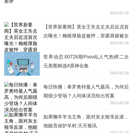
2023-02-26
【世界新要闻】英女王失去丈夫后近况首
次曝光！梅根厚脸皮被抨，穿露肩裙被女
2023-02-26
王鄙视
世界动态:00726期Pixiv站人气热榜二次
元美图精选#原神合集
2023-02-26
每日快播：泰罗奥特曼人气最高，为何后
期很少登场？人间体演员给出答案
2023-02-26
如果懒羊羊当主角，面对灰太狼等反派，
他能否保护羊村:天天视讯
2023-02-26