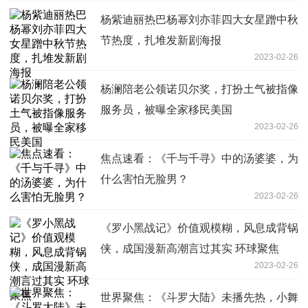
杨紫迪丽热巴杨幂刘亦菲四大女星蹭中秋
节热度，扎堆发新剧海报
2023-02-26
杨澜陪老公领诺贝尔奖，打扮土气被指像
服务员，被曝全家移民美国
2023-02-26
焦点速看：《千与千寻》中的汤婆婆，为
什么害怕无脸男？
2023-02-26
《罗小黑战记》价值观模糊，风息成背锅
侠，成国漫新高潮言过其实 环球聚焦
2023-02-26
世界聚焦：《斗罗大陆》未播先热，小舞