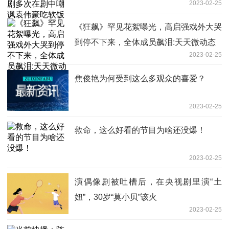
2023-02-25
《狂飙》罕见花絮曝光，高启强戏外大哭
到停不下来，全体成员飙泪:天天微动态
2023-02-25
焦俊艳为何受到这么多观众的喜爱？
2023-02-25
救命，这么好看的节目为啥还没爆！
2023-02-25
演偶像剧被吐槽后，在央视剧里演“土
妞”，30岁“莫小贝”该火
2023-02-25