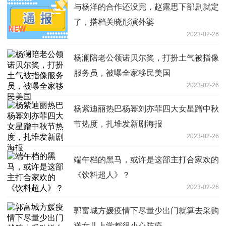
与杨洋的合作还没完，赵露思下部剧就定
了，搭档关晓彤演外婆
2023-02-26
杨澜陪老公领诺贝尔奖，打扮土气被指像
服务员，被曝全家移民美国
2023-02-26
杨紫迪丽热巴杨幂刘亦菲四大女星蹭中秋
节热度，扎堆发新剧海报
2023-02-26
端午档的黑马，或许是这部主打合家欢的
《饮料超人》？
2023-02-26
郭富城方媛疫情下尽量少出门就算去采购
送女儿上学都很小心防疫