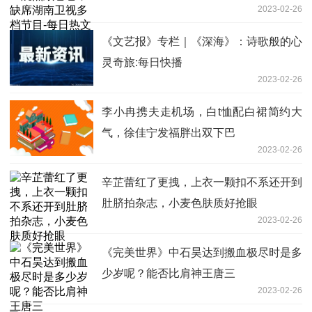
2023-02-26
《文艺报》专栏｜《深海》：诗歌般的心
灵奇旅:每日快播
2023-02-26
李小冉携夫走机场，白t恤配白裙简约大
气，徐佳宁发福胖出双下巴
2023-02-26
辛芷蕾红了更拽，上衣一颗扣不系还开到
肚脐拍杂志，小麦色肤质好抢眼
2023-02-26
《完美世界》中石昊达到搬血极尽时是多
少岁呢？能否比肩神王唐三
2023-02-26