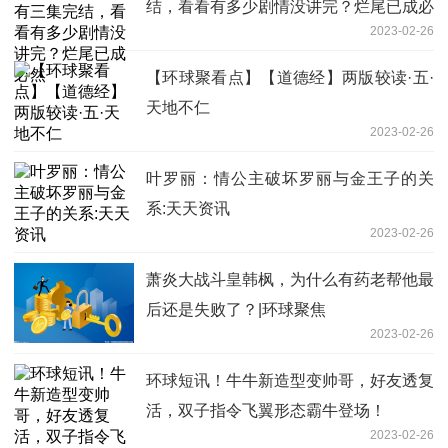
结，看看有多少剧情没讲完？烂尾已成必
2023-02-26
然
【环球聚看点】【道德经】两版较读·五·
天地不仁
2023-02-26
叶罗丽：情公主破坏罗丽与金王子的关
系:天天资讯
2023-02-26
萧炎大战斗皇韩枫，为什么有药老帮他最
后还是失败了？|环球聚焦
2023-02-26
环球短讯！牛牛新造型变帅哥，好友透复
活，双子指令飞翼形态霸牛登场！
2023-02-26