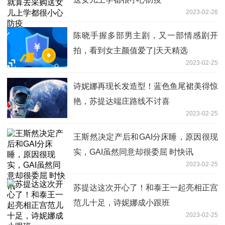
2023-02-26
陈晓手握多部男主剧，又一部情感剧开
拍，看到女主颜值爱了|天天精选
2023-02-25
诗妮娜再现长发造型！蓝色鱼尾裙美得惊
艳，苏提达端庄路线不讨喜
2023-02-25
王斯然决定产后和GAI分床睡，原因很现
实，GAI虽然同意却很委屈 时快讯
2023-02-25
苏提达这次开心了！和泰王一起亮相正宫
范儿十足，诗妮娜成小跟班
2023-02-25