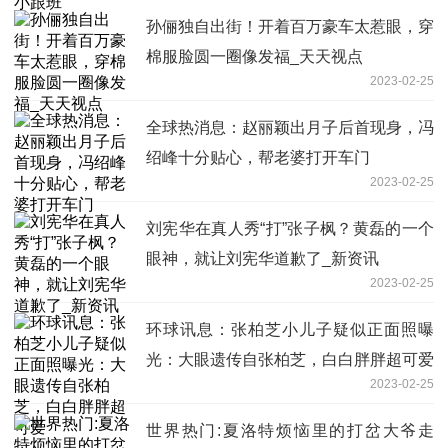
孙俪独自出街！开着百万豪车太惹眼，穿
棉服脸圆一圈像发福_天天视点
2023-02-25
全球热消息：赵丽颖出月子后首现身，冯
绍峰十分贴心，帮老婆打开车门
2023-02-25
刘宪华在真人秀“打”张子枫？黄磊的一个
眼神，就让刘宪华道歉了_新资讯
2023-02-25
环球讯息：张柏芝小儿子疑似正面照曝
光：大眼遗传自张柏芝，白白胖胖超可爱
2023-02-25
世界热门:夏洛特烦恼里的打岔大爷走