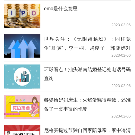
emo是什么意思
2023-02-06
世界关注：《无限超越班》：同样竞
争“群演”，李一桐、赵樱子、郭晓婷对
2023-02-06
比，差异太明显
环球看点！汕头潮南结婚登记处电话号码
查询
2023-02-06
黎姿给妈妈庆生：火焰蛋糕很精致，还准
备了一桌丰富的晚餐
2023-02-06
尼格买提过节独自回家陪母亲，家中冷清