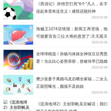
《西游记》孙悟空打死“6个”凡人，名字
连起来竟有这含义！难怪还能封神
2023-02-06
海贼王1074话情报：新闻王再登场，他
可能要宣告三位大将的悬赏了:天天观天
2023-02-06
下
全球球精选！孙杨与体操女神张豆豆秀恩
爱！当众比心姿势亲密，曾被传早已隐婚
2023-02-06
樊少皇妻子离婚乌龙后晒全家福，二女儿
正面照曝光，颜值不及姐姐
2023-02-06
《流浪地球2》主创郭帆吴京喊话：我们