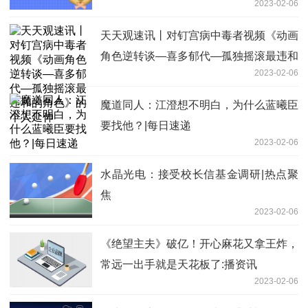
2023-02-06
天天观速讯丨对钉宫病中毒者视频《动画
角色逆转谈—喜多郁代—孤独摇滚最违和
2023-02-06
的角色》的个人延伸
魔道同人：江澄想不明白，为什么蓝曦臣
要找他？|每日速递
2023-02-06
水晶光电：接受校长信基金调研|热点聚
焦
2023-02-06
《绝望主夫》破亿！开心麻花又拿王炸，
常远一出手就是天花板了:播资讯
2023-02-06