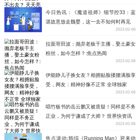
今日热讯：《魔道祖师》细节控33：蓝
湛故意放走魏婴，这一去不知何时再见
2023-02-06
拉面哥田波：抛弃老板干主播，娶土豪女
粉丝，如今怎样？:焦点热闻
2023-02-06
伊能静儿子换女友？相拥贴脸搂腰满脸享
受，网友：精神好像不正常 全球独家
2023-02-06
唱竹板书的岳云鹏又被质疑！同样是不务
正业，为何于谦成了大师？ 世界快资讯
2023-02-06
焦点滚动:韩综《Running Man》迎来动