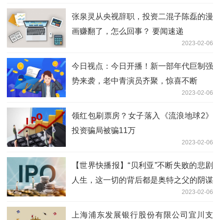
张泉灵从央视辞职，投资二混子陈磊的漫
画赚翻了，怎么回事？ 要闻速递
2023-02-06
今日视点：今日开播！新一部年代巨制强
势来袭，老中青演员齐聚，惊喜不断
2023-02-06
领红包刷票房？女子落入《流浪地球2》
投资骗局被骗11万
2023-02-06
【世界快播报】“贝利亚”不断失败的悲剧
人生，这一切的背后都是奥特之父的阴谋
2023-02-06
上海浦东发展银行股份有限公司宜川支