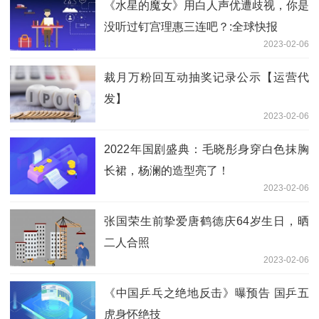
《水星的魔女》用白人声优遭歧视，你是
没听过钉宫理惠三连吧？:全球快报
2023-02-06
裁月万粉回互动抽奖记录公示【运营代
发】
2023-02-06
2022年国剧盛典：毛晓彤身穿白色抹胸
长裙，杨澜的造型亮了！
2023-02-06
张国荣生前挚爱唐鹤德庆64岁生日，晒
二人合照
2023-02-06
《中国乒乓之绝地反击》曝预告 国乒五
虎身怀绝技