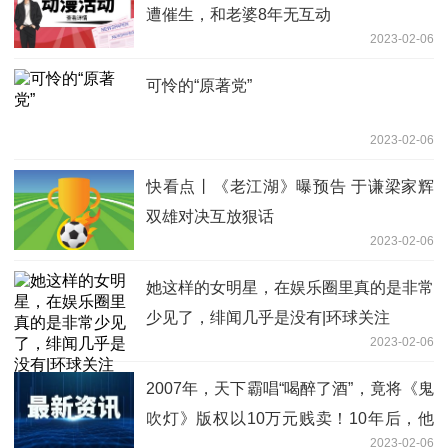
遭催生，和老婆8年无互动
2023-02-06
可怜的“原著党”
2023-02-06
快看点丨《老江湖》曝预告 于谦梁家辉
双雄对决互放狠话
2023-02-06
她这样的女明星，在娱乐圈里真的是非常
少见了，绯闻几乎是没有|环球关注
2023-02-06
2007年，天下霸唱“喝醉了酒”，竟将《鬼
吹灯》版权以10万元贱卖！10年后，他
2023-02-06