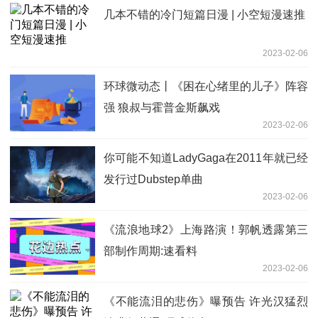
几本不错的冷门短篇日漫 | 小空短漫速推
2023-02-06
环球微动态丨《困在心绪里的儿子》阵容
强 狼叔与霍普金斯飙戏
2023-02-06
你可能不知道LadyGaga在2011年就已经
发行过Dubstep单曲
2023-02-06
《流浪地球2》上海路演！郭帆透露第三
部制作周期:速看料
2023-02-06
《不能流泪的悲伤》曝预告 许光汉猛烈