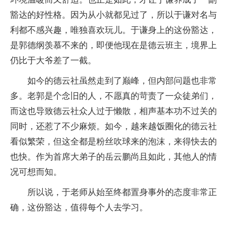
豁达的好性格。因为从小就都见过了，所以于谦对名与
利都不感兴趣，唯独喜欢玩儿。于谦身上的这份豁达，
是郭德纲羡慕不来的，即便他现在是德云班主，境界上
仍比于大爷差了一截。
如今的德云社虽然走到了巅峰，但内部问题也非常
多。老郭是个念旧的人，不愿真的苛责了一众徒弟们，
而这也导致德云社众人过于懒散，相声基本功不过关的
同时，还惹了不少麻烦。如今，越来越饭圈化的德云社
看似繁荣，但这全都是粉丝吹球来的泡沫，来得快去的
也快。作为首席大弟子的岳云鹏尚且如此，其他人的情
况可想而知。
所以说，于老师从始至终都置身事外的态度非常正
确，这份豁达，值得每个人去学习。