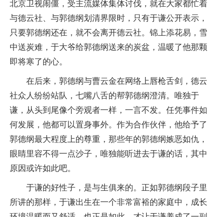
北京卫视闹僵，受主流媒体集体讨伐，就在大家都忙着
与德云社、与郭德纲划清界限时，只有于谦公开表示，
只要郭德纲还在，就不会离开德云社。锦上添花易，雪
中送炭难，于大爷给郭德纲送来的炭盆，温暖了他那颗
即将寒了的心。
在后来，郭德纲与曹云金在网络上唇枪舌剑，德云
社众人纷纷站队，七嘴八舌的帮郭德纲澄清。唯独于
谦，从头到尾像个旁观者一样，一言不发。任凭事件如
何发展，他都可以置身事外。作为合作伙伴，他给予了
郭德纲最大程度上的尊重，那些年的郭德纲嫉恶如仇，
眼睛里容不得一点沙子，唯独能听进去于谦的话，其中
原因或许如此吧。
于谦的好性子，是与生俱来的。正如郭德纲段子里
所讲的那样，于谦出生在一个非常富裕的家庭中，成长
环境温暖而又舒适。也正是如此，才让于谦养成了一副