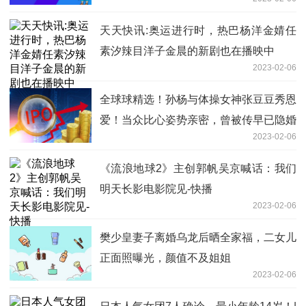
天天快讯:奥运进行时，热巴杨洋金婧任
素汐辣目洋子金晨的新剧也在播映中
2023-02-06
全球球精选！孙杨与体操女神张豆豆秀恩
爱！当众比心姿势亲密，曾被传早已隐婚
2023-02-06
《流浪地球2》主创郭帆吴京喊话：我们
明天长影电影院见-快播
2023-02-06
樊少皇妻子离婚乌龙后晒全家福，二女儿
正面照曝光，颜值不及姐姐
2023-02-06