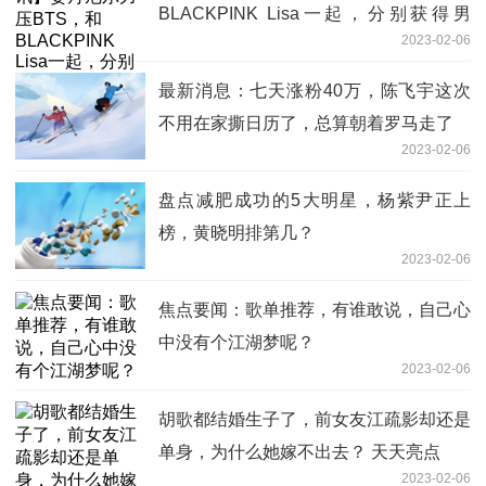
BLACKPINK Lisa一起，分别获得男
2023-02-06
女“慈善天使”
最新消息：七天涨粉40万，陈飞宇这次
不用在家撕日历了，总算朝着罗马走了
2023-02-06
盘点减肥成功的5大明星，杨紫尹正上
榜，黄晓明排第几？
2023-02-06
焦点要闻：歌单推荐，有谁敢说，自己心
中没有个江湖梦呢？
2023-02-06
胡歌都结婚生子了，前女友江疏影却还是
单身，为什么她嫁不出去？ 天天亮点
2023-02-06