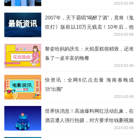
2023-02-06
比，差异太明显
2007年，天下霸唱“喝醉了酒”，竟将《鬼
吹灯》版权以10万元贱卖！10年后，他
2023-02-06
又因侵权，赔了对方1 环球观点
黎姿给妈妈庆生：火焰蛋糕很精致，还准
备了一桌丰富的晚餐
2023-02-06
快资讯：全网6亿点击量 海南春晚成
功“出圈”
2023-02-06
世界快消息！高迪爆料网红活动乱象，在
酒店遭人强行拍摄，对方要求给钱删视频
2023-02-06