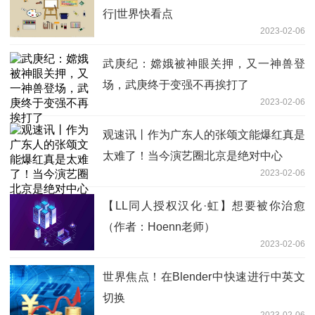
行|世界快看点
2023-02-06
武庚纪：嫦娥被神眼关押，又一神兽登
场，武庚终于变强不再挨打了
2023-02-06
观速讯丨作为广东人的张颂文能爆红真是
太难了！当今演艺圈北京是绝对中心
2023-02-06
【LL同人授权汉化·虹】想要被你治愈
（作者：Hoenn老师）
2023-02-06
世界焦点！在Blender中快速进行中英文
切换
2023-02-06