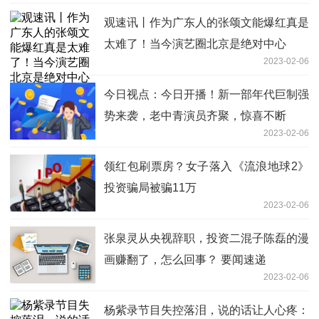
观速讯丨作为广东人的张颂文能爆红真是
太难了！当今演艺圈北京是绝对中心
2023-02-06
今日视点：今日开播！新一部年代巨制强
势来袭，老中青演员齐聚，惊喜不断
2023-02-06
领红包刷票房？女子落入《流浪地球2》
投资骗局被骗11万
2023-02-06
张泉灵从央视辞职，投资二混子陈磊的漫
画赚翻了，怎么回事？ 要闻速递
2023-02-06
杨紫录节目失控落泪，说的话让人心疼：