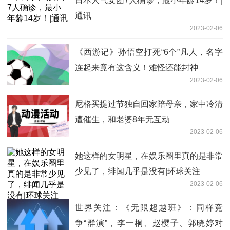
日本人气女团7人确诊，最小年龄14岁！|
通讯
2023-02-06
《西游记》孙悟空打死“6个”凡人，名字
连起来竟有这含义！难怪还能封神
2023-02-06
尼格买提过节独自回家陪母亲，家中冷清
遭催生，和老婆8年无互动
2023-02-06
她这样的女明星，在娱乐圈里真的是非常
少见了，绯闻几乎是没有|环球关注
2023-02-06
世界关注：《无限超越班》：同样竞
争“群演”，李一桐、赵樱子、郭晓婷对