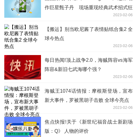
作巨星甄子丹 现场重现经典武术招式狂
2023-02-06
粉宋智孝激动兴奋
【搬运】别当欧尼酱了表情贴纸合集2 全
球今热点
2023-02-06
每日热闻!顶上战争2.0，海贼阵容vs海军
阵容&新旧七武海哪个强？
2023-02-06
海贼王1074话情报：摩根斯登场，宣布
新大事件，罗被黑胡子击败 全球今亮点
2023-02-06
焦点快报!关于《新世纪福音战士新剧场
版：Q》 人物的评价