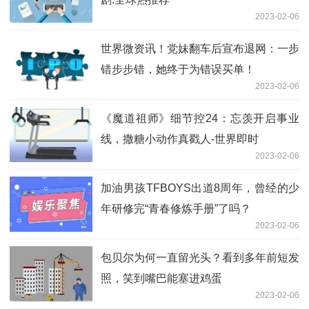
2023-02-06
世界微资讯！党妹翻车后宣布退网：一步
错步步错，她终于为错误买单！
2023-02-06
《魔道祖师》细节控24：忘羡开启事业
线，撒糖小动作真戳人-世界即时
2023-02-06
加油男孩TFBOYS出道8周年，曾经的少
年研修完“青春修炼手册”了吗？
2023-02-06
包贝尔为何一直留光头？看到多年前短发
照，笑到嘴巴能塞进鸡蛋
2023-02-06