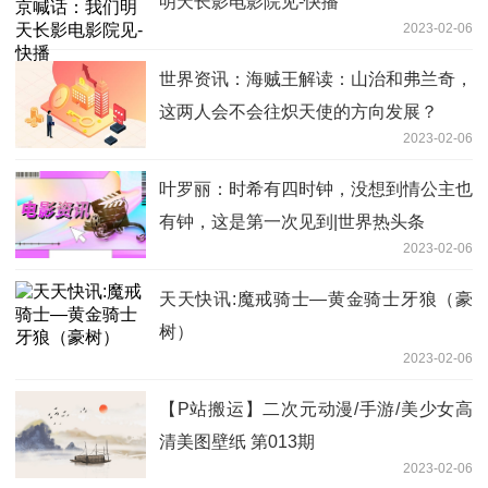
明天长影电影院见-快播
2023-02-06
世界资讯：海贼王解读：山治和弗兰奇，
这两人会不会往炽天使的方向发展？
2023-02-06
叶罗丽：时希有四时钟，没想到情公主也
有钟，这是第一次见到|世界热头条
2023-02-06
天天快讯:魔戒骑士—黄金骑士牙狼（豪
树）
2023-02-06
【P站搬运】二次元动漫/手游/美少女高
清美图壁纸 第013期
2023-02-06