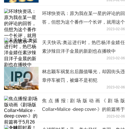
环球快资讯：原为我在某一星的评论的回
答，但想为这个番作一个长评，就用这个
2023-02-06
回答水一下
天天快讯:奥运进行时，热巴杨洋金婧任
素汐辣目洋子金晨的新剧也在播映中
2023-02-06
林志颖车祸复出后颜值曝光，却因街头违
章停车被罚，被爆不是初犯
2023-02-06
焦点播报:剧场版动画《剧场版
Collar×Malice -deep cover-》的前篇将于
2023-02-06
5月26日上映