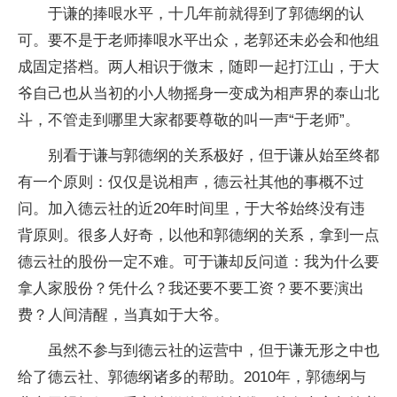
于谦的捧哏水平，十几年前就得到了郭德纲的认
可。要不是于老师捧哏水平出众，老郭还未必会和他组
成固定搭档。两人相识于微末，随即一起打江山，于大
爷自己也从当初的小人物摇身一变成为相声界的泰山北
斗，不管走到哪里大家都要尊敬的叫一声“于老师”。
别看于谦与郭德纲的关系极好，但于谦从始至终都
有一个原则：仅仅是说相声，德云社其他的事概不过
问。加入德云社的近20年时间里，于大爷始终没有违
背原则。很多人好奇，以他和郭德纲的关系，拿到一点
德云社的股份一定不难。可于谦却反问道：我为什么要
拿人家股份？凭什么？我还要不要工资？要不要演出
费？人间清醒，当真如于大爷。
虽然不参与到德云社的运营中，但于谦无形之中也
给了德云社、郭德纲诸多的帮助。2010年，郭德纲与