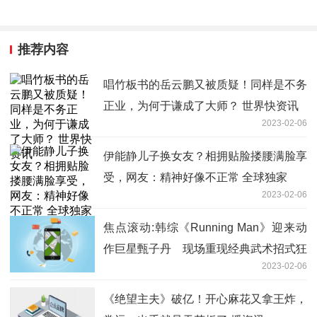
推荐内容
唱竹板书的岳云鹏又被质疑！同样是不务
正业，为何于谦成了大师？ 世界快资讯
2023-02-06
伊能静儿子换女友？相拥贴脸搂腰满脸享
受，网友：精神好像不正常 全球独家
2023-02-06
焦点滚动:韩综《Running Man》迎来动
作巨星甄子丹 现场重现经典武术招式狂
2023-02-06
粉宋智孝激动兴奋
《绝望主夫》破亿！开心麻花又拿王炸，