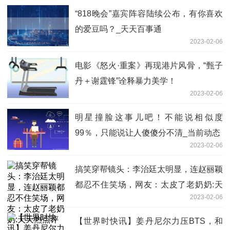
“818晚会”嘉宾阵容陆续公布，有你喜欢
的爱豆吗？_天天百事通
2023-02-06
电影《怒火·重案》再现港片风骨，“甄子
丹＋谢霆锋”诠释暴力美学！
2023-02-06
明星撞脸这事儿吧！不能说相似度
99％，只能说让人傻傻分不清_当前动态
2023-02-06
搞笑穿帮镜头：李治廷太明显，连赵丽颖
都忍不住笑场，网友：太皮了老奶奶:天
2023-02-06
天热点评
【世界时快讯】姜丹尼尔力压BTS，和