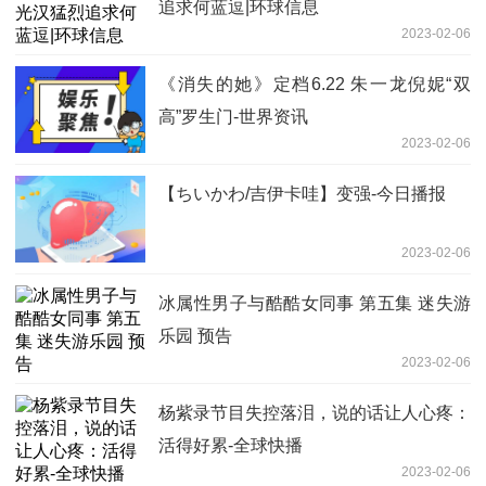
追求何蓝逗|环球信息
2023-02-06
《消失的她》定档6.22 朱一龙倪妮“双
高”罗生门-世界资讯
2023-02-06
【ちいかわ/吉伊卡哇】变强-今日播报
2023-02-06
冰属性男子与酷酷女同事 第五集 迷失游
乐园 预告
2023-02-06
杨紫录节目失控落泪，说的话让人心疼：
活得好累-全球快播
2023-02-06