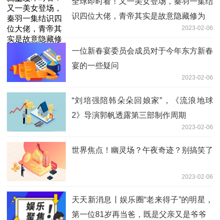
全球即时看！又一美女登场，秦羽一集结
识四位大佬，青帝其实是故意隐藏修为
2023-02-06
一位新春宴委员会成员对于今年东方新春
宴的一些疑问
2023-02-06
“刘培强陪韩朵朵回娘家”，《流浪地球
2》导演郭帆透露第三部制作周期
2023-02-06
世界焦点！幽灵场？午夜奇迹？别搞笑了
2023-02-06
天天新消息丨娱乐圈“老来得子”的明星，
第一位81岁再当爸，既是父亲又是爷爷