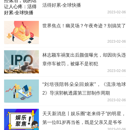
活得好累-全球快播
2023-02-06
世界焦点！幽灵场？午夜奇迹？别搞笑了
2023-02-06
林志颖车祸复出后颜值曝光，却因街头违
章停车被罚，被爆不是初犯
2023-02-06
“刘培强陪韩朵朵回娘家”，《流浪地球
2》导演郭帆透露第三部制作周期
2023-02-06
天天新消息丨娱乐圈“老来得子”的明星，
第一位81岁再当爸，既是父亲又是爷爷
2023-02-06