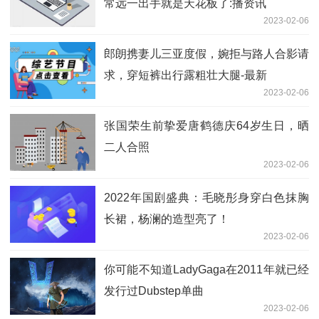
常远一出手就是天花板了:播资讯
2023-02-06
郎朗携妻儿三亚度假，婉拒与路人合影请
求，穿短裤出行露粗壮大腿-最新
2023-02-06
张国荣生前挚爱唐鹤德庆64岁生日，晒
二人合照
2023-02-06
2022年国剧盛典：毛晓彤身穿白色抹胸
长裙，杨澜的造型亮了！
2023-02-06
你可能不知道LadyGaga在2011年就已经
发行过Dubstep单曲
2023-02-06