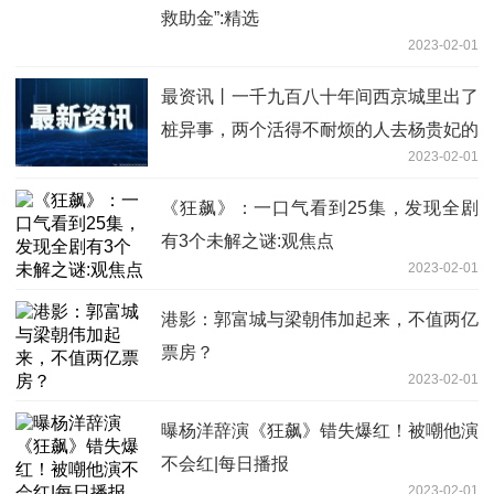
救助金”:精选
2023-02-01
最资讯丨一千九百八十年间西京城里出了
桩异事，两个活得不耐烦的人去杨贵妃的
2023-02-01
墓地偷土，据说这土可以让花开得鲜艳！
《狂飙》：一口气看到25集，发现全剧
有3个未解之谜:观焦点
2023-02-01
港影：郭富城与梁朝伟加起来，不值两亿
票房？
2023-02-01
曝杨洋辞演《狂飙》错失爆红！被嘲他演
不会红|每日播报
2023-02-01