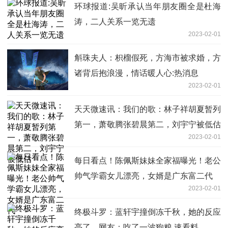
环球报道:吴昕承认当年朋友圈全是杜海
涛，二人关系一览无遗
2023-02-01
斛珠夫人：枳榴假死，方海市被求婚，方
诸背后抱浪漫，情话暖人心:热消息
2023-02-01
天天微速讯：我们的歌：林子祥胡夏暂列
第一，萧敬腾张碧晨第二，刘宇宁被低估
2023-02-01
每日看点！陈佩斯妹妹全家福曝光！老公
帅气学霸女儿漂亮，女婿是广东富二代
2023-02-01
终极斗罗：蓝轩宇撞倒冻千秋，她的反应
亮了，网友：吃了一波狗粮 速看料