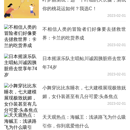
你的桃花运如何？我选C！
2023-02-01
不相信人类的冒险者们好像要去拯救世
界：卡兰的吃货养成
2023-02-01
日本摇滚乐队主唱鲇川诚因胰脏癌去世享
年74岁
2023-02-01
小舞穿比比东睡衣，七大建模展现极致妩
媚，女仆装甚至有几分可爱:头条焦点
2023-02-01
天天观热点：海贼王：浅谈路飞为什么吸
引你，你到底爱他什么