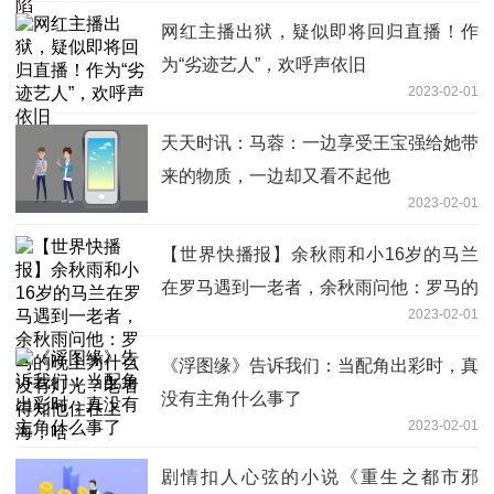
网红主播出狱，疑似即将回归直播！作
为“劣迹艺人”，欢呼声依旧
2023-02-01
天天时讯：马蓉：一边享受王宝强给她带
来的物质，一边却又看不起他
2023-02-01
【世界快播报】余秋雨和小16岁的马兰
在罗马遇到一老者，余秋雨问他：罗马的
2023-02-01
晚上为什么没有灯光？老者得知他住在上
海，哈
《浮图缘》告诉我们：当配角出彩时，真
没有主角什么事了
2023-02-01
剧情扣人心弦的小说《重生之都市邪