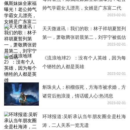
帅气学霸女儿漂亮，女婿是广东富二代
2023-02-01
天天微速讯：我们的歌：林子祥胡夏暂列
第一，萧敬腾张碧晨第二，刘宇宁被低估
2023-02-01
《流浪地球2》：没有个人英雄，因为每
个牺牲的人都是英雄
2023-02-01
斛珠夫人：枳榴假死，方海市被求婚，方
诸背后抱浪漫，情话暖人心:热消息
2023-02-01
环球报道:吴昕承认当年朋友圈全是杜海
涛，二人关系一览无遗