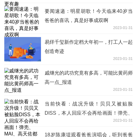
要闻速递：明星胡歌！今天临来40岁当
爸爸的喜讯，真是好事成双啊
2023-01-31
易烊千玺新作定档大年初一，打工人一起
创造奇迹
2023-01-31
戚继光的武功究竟有多高，可能比黄药师
高一点_报道
2023-01-31
当前快看：战况升级！贝贝又被贴脸
DISS，本人回应不会再给画面！弹壳、
2023-01-31
MAI、高天佐都在
18岁陈康堤观看爸爸演唱会，听到爸爸