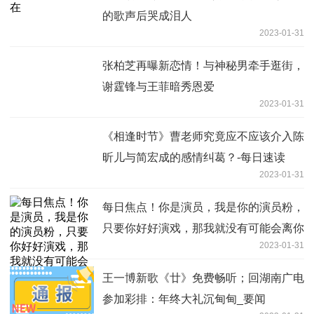
的歌声后哭成泪人
2023-01-31
张柏芝再曝新恋情！与神秘男牵手逛街，
谢霆锋与王菲暗秀恩爱
2023-01-31
《相逢时节》曹老师究竟应不应该介入陈
昕儿与简宏成的感情纠葛？-每日速读
2023-01-31
每日焦点！你是演员，我是你的演员粉，
只要你好好演戏，那我就没有可能会离你
2023-01-31
而去
王一博新歌《廿》免费畅听；回湖南广电
参加彩排：年终大礼沉甸甸_要闻