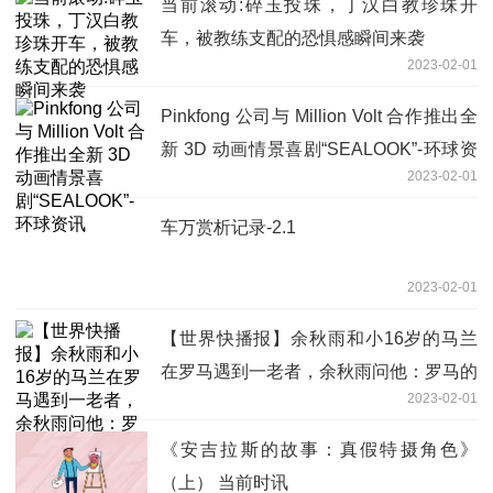
当前滚动:碎玉投珠，丁汉白教珍珠开
车，被教练支配的恐惧感瞬间来袭
2023-02-01
Pinkfong 公司与 Million Volt 合作推出全
新 3D 动画情景喜剧“SEALOOK”-环球资
2023-02-01
讯
车万赏析记录-2.1
2023-02-01
【世界快播报】余秋雨和小16岁的马兰
在罗马遇到一老者，余秋雨问他：罗马的
2023-02-01
晚上为什么没有灯光？老者得知他住在上
海，哈
《安吉拉斯的故事：真假特摄角色》
（上） 当前时讯