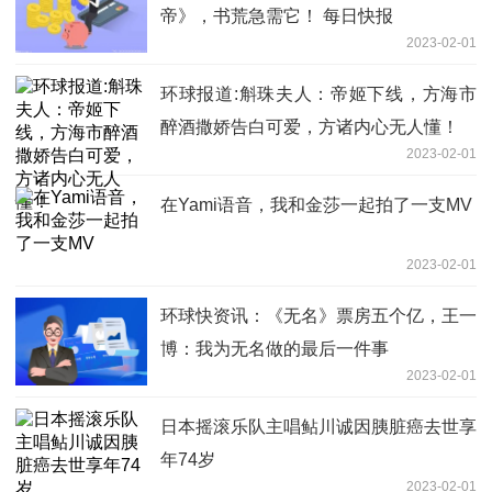
帝》，书荒急需它！ 每日快报
2023-02-01
环球报道:斛珠夫人：帝姬下线，方海市
醉酒撒娇告白可爱，方诸内心无人懂！
2023-02-01
在Yami语音，我和金莎一起拍了一支MV
2023-02-01
环球快资讯：《无名》票房五个亿，王一
博：我为无名做的最后一件事
2023-02-01
日本摇滚乐队主唱鲇川诚因胰脏癌去世享
年74岁
2023-02-01