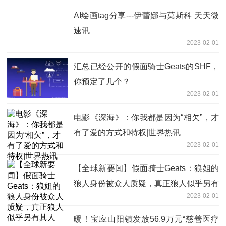
AI绘画tag分享---伊蕾娜与莫斯科 天天微
速讯
2023-02-01
汇总已经公开的假面骑士Geats的SHF，
你预定了几个？
2023-02-01
电影《深海》：你我都是因为“相欠”，才
有了爱的方式和特权|世界热讯
2023-02-01
【全球新要闻】假面骑士Geats：狼姐的
狼人身份被众人质疑，真正狼人似乎另有
2023-02-01
其人
暖！宝应山阳镇发放56.9万元“慈善医疗