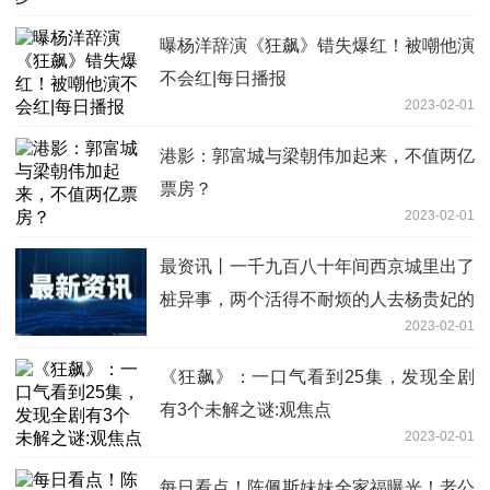
曝杨洋辞演《狂飙》错失爆红！被嘲他演
不会红|每日播报
2023-02-01
港影：郭富城与梁朝伟加起来，不值两亿
票房？
2023-02-01
最资讯丨一千九百八十年间西京城里出了
桩异事，两个活得不耐烦的人去杨贵妃的
2023-02-01
墓地偷土，据说这土可以让花开得鲜艳！
《狂飙》：一口气看到25集，发现全剧
有3个未解之谜:观焦点
2023-02-01
每日看点！陈佩斯妹妹全家福曝光！老公