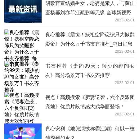
胡歌官宣结婚生女，老婆是素人，与薛佳
凝杨幂刘亦菲江疏影等无缘-全球新视野
2023-02-01
良心推荐《震惊！妖祖空降恋综只为掀翻
影帝》为什么万千书友齐推荐_每日消息
2023-02-01
书友推荐《妻约99天：顾少的绯闻女
友》高分场景万千书友齐推荐
2023-02-01
视点！高频搜索《肥妻逆袭，六个反派团
宠她》优质片段情感大戏华丽登场！
2023-02-01
真心安利《她凭演技称霸江湖》何以一枝
独秀到如今？