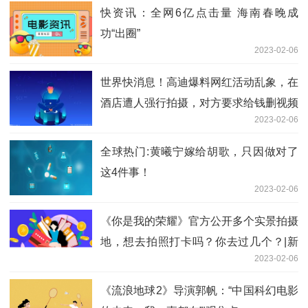
快资讯：全网6亿点击量 海南春晚成
功“出圈”
2023-02-06
世界快消息！高迪爆料网红活动乱象，在
酒店遭人强行拍摄，对方要求给钱删视频
2023-02-06
全球热门:黄曦宁嫁给胡歌，只因做对了
这4件事！
2023-02-06
《你是我的荣耀》官方公开多个实景拍摄
地，想去拍照打卡吗？你去过几个？|新
2023-02-06
消息
《流浪地球2》导演郭帆：“中国科幻电影