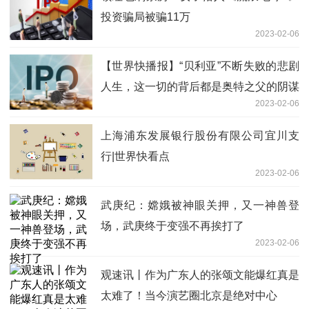
投资骗局被骗11万
2023-02-06
【世界快播报】“贝利亚”不断失败的悲剧
人生，这一切的背后都是奥特之父的阴谋
2023-02-06
上海浦东发展银行股份有限公司宜川支
行|世界快看点
2023-02-06
武庚纪：嫦娥被神眼关押，又一神兽登
场，武庚终于变强不再挨打了
2023-02-06
观速讯丨作为广东人的张颂文能爆红真是
太难了！当今演艺圈北京是绝对中心