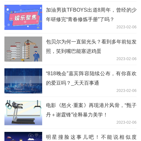
加油男孩TFBOYS出道8周年，曾经的少
年研修完“青春修炼手册”了吗？
2023-02-06
包贝尔为何一直留光头？看到多年前短发
照，笑到嘴巴能塞进鸡蛋
2023-02-06
“818晚会”嘉宾阵容陆续公布，有你喜欢
的爱豆吗？_天天百事通
2023-02-06
电影《怒火·重案》再现港片风骨，“甄子
丹＋谢霆锋”诠释暴力美学！
2023-02-06
明星撞脸这事儿吧！不能说相似度