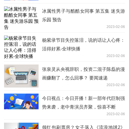
冰属性男子与酷酷女同事 第五集 迷失游
乐园 预告
2023-02-06
杨紫录节目失控落泪，说的话让人心疼：
活得好累-全球快播
2023-02-06
张泉灵从央视辞职，投资二混子陈磊的漫
画赚翻了，怎么回事？ 要闻速递
2023-02-06
今日视点：今日开播！新一部年代巨制强
势来袭，老中青演员齐聚，惊喜不断
2023-02-06
领红包刷票房？女子落入《流浪地球2》