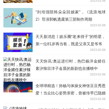
2023-02-06
“刘培强陪韩朵朵回娘家”，《流浪地球
2》导演郭帆透露第三部制作周期
2023-02-06
天天新消息丨娱乐圈“老来得子”的明星，
第一位81岁再当爸，既是父亲又是爷爷
2023-02-06
天天快讯:奥运进行时，热巴杨洋金婧任
素汐辣目洋子金晨的新剧也在播映中
2023-02-06
全球球精选！孙杨与体操女神张豆豆秀恩
爱！当众比心姿势亲密，曾被传早已隐婚
2023-02-06