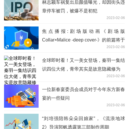
林志颖车祸复出后颜值曝光，却因街头违
章停车被罚，被爆不是初犯
2023-02-06
焦点播报:剧场版动画《剧场版
Collar×Malice -deep cover-》的前篇将于
2023-02-06
5月26日上映
全球即时看！又一美女登场，秦羽一集结
识四位大佬，青帝其实是故意隐藏修为
2023-02-06
一位新春宴委员会成员对于今年东方新春
宴的一些疑问
2023-02-06
“刘培强陪韩朵朵回娘家”，《流浪地球
2》导演郭帆透露第三部制作周期