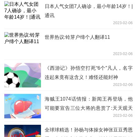
日本人气女团7人确诊，最小年龄14岁！|
通讯
2023-02-06
世界热议:铃芽户缔个人翻译11
2023-02-06
《西游记》孙悟空打死“6个”凡人，名字
连起来竟有这含义！难怪还能封神
2023-02-06
海贼王1074话情报：新闻王再登场，他
可能要宣告三位大将的悬赏了:天天观天
2023-02-06
下
全球球精选！孙杨与体操女神张豆豆秀恩