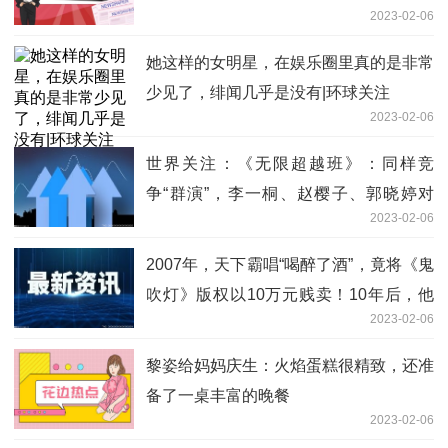
2023-02-06
她这样的女明星，在娱乐圈里真的是非常
少见了，绯闻几乎是没有|环球关注
2023-02-06
世界关注：《无限超越班》：同样竞
争“群演”，李一桐、赵樱子、郭晓婷对
2023-02-06
比，差异太明显
2007年，天下霸唱“喝醉了酒”，竟将《鬼
吹灯》版权以10万元贱卖！10年后，他
2023-02-06
又因侵权，赔了对方1 环球观点
黎姿给妈妈庆生：火焰蛋糕很精致，还准
备了一桌丰富的晚餐
2023-02-06