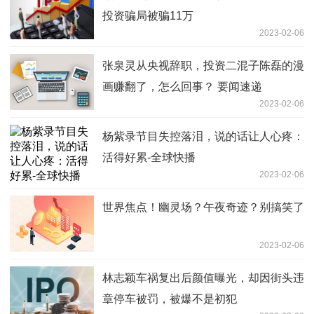
投资骗局被骗11万
2023-02-06
张泉灵从央视辞职，投资二混子陈磊的漫
画赚翻了，怎么回事？ 要闻速递
2023-02-06
杨紫录节目失控落泪，说的话让人心疼：
活得好累-全球快播
2023-02-06
世界焦点！幽灵场？午夜奇迹？别搞笑了
2023-02-06
林志颖车祸复出后颜值曝光，却因街头违
章停车被罚，被爆不是初犯