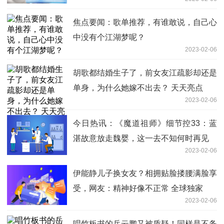
焦点要闻：歌单推荐，有谁敢说，自己心
中没有个江湖梦呢？
2023-02-06
胡歌都结婚生子了，前女友江疏影却还是
单身，为什么她嫁不出去？ 天天亮点
2023-02-06
今日热讯：《魔道祖师》细节控33：蓝
湛故意放走魏婴，这一去不知何时再见
2023-02-06
伊能静儿子换女友？相拥贴脸搂腰满脸享
受，网友：精神好像不正常 全球独家
2023-02-06
唱竹板书的岳云鹏又被质疑！同样是不务