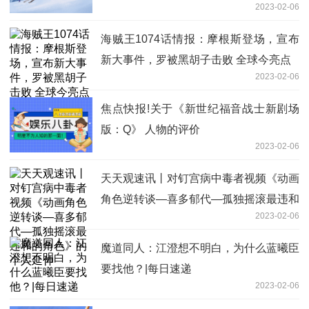
2023-02-06
海贼王1074话情报：摩根斯登场，宣布
新大事件，罗被黑胡子击败 全球今亮点
2023-02-06
焦点快报!关于《新世纪福音战士新剧场
版：Q》 人物的评价
2023-02-06
天天观速讯丨对钉宫病中毒者视频《动画
角色逆转谈—喜多郁代—孤独摇滚最违和
2023-02-06
的角色》的个人延伸
魔道同人：江澄想不明白，为什么蓝曦臣
要找他？|每日速递
2023-02-06