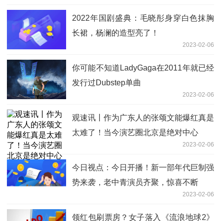
2022年国剧盛典：毛晓彤身穿白色抹胸
长裙，杨澜的造型亮了！
2023-02-06
你可能不知道LadyGaga在2011年就已经
发行过Dubstep单曲
2023-02-06
观速讯丨作为广东人的张颂文能爆红真是
太难了！当今演艺圈北京是绝对中心
2023-02-06
今日视点：今日开播！新一部年代巨制强
势来袭，老中青演员齐聚，惊喜不断
2023-02-06
领红包刷票房？女子落入《流浪地球2》