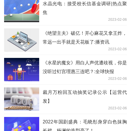
水晶光电：接受校长信基金调研|热点聚
焦
2023-02-06
《绝望主夫》破亿！开心麻花又拿王炸，
常远一出手就是天花板了:播资讯
2023-02-06
《水星的魔女》用白人声优遭歧视，你是
没听过钉宫理惠三连吧？:全球快报
2023-02-06
裁月万粉回互动抽奖记录公示【运营代
发】
2023-02-06
2022年国剧盛典：毛晓彤身穿白色抹胸
长裙，杨澜的造型亮了！