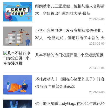
郎朗携妻儿三亚度假，婉拒与路人合影请
求，穿短裤出行露粗壮大腿-最新
2023-02-06
小学生忘关电炉引发火灾烧掉寒假作业，
家人：他很高兴，但老师给了本新的:天
2023-02-06
天视讯
几本不错的冷门短篇日漫 | 小空短漫速推
2023-02-06
环球微动态丨《困在心绪里的儿子》阵容
强 狼叔与霍普金斯飙戏
2023-02-06
你可能不知道LadyGaga在2011年就已经