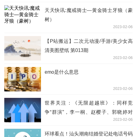
天天快讯:魔戒骑士—黄金骑士牙狼（豪
树）
2023-02-06
【P站搬运】二次元动漫/手游/美少女高
清美图壁纸 第013期
2023-02-06
emo是什么意思
2023-02-06
世界关注：《无限超越班》：同样竞
争“群演”，李一桐、赵樱子、郭晓婷对
2023-02-06
比，差异太明显
环球看点！汕头潮南结婚登记处电话号码