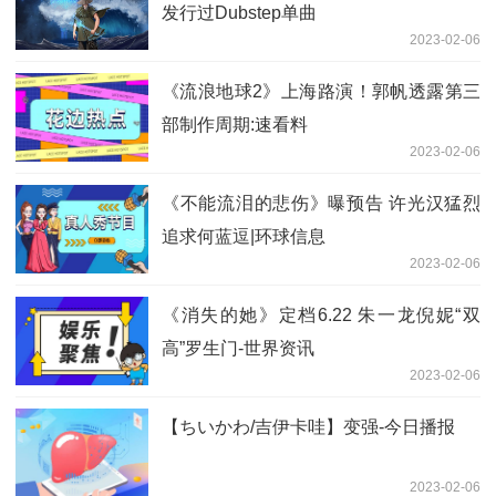
发行过Dubstep单曲
2023-02-06
《流浪地球2》上海路演！郭帆透露第三
部制作周期:速看料
2023-02-06
《不能流泪的悲伤》曝预告 许光汉猛烈
追求何蓝逗|环球信息
2023-02-06
《消失的她》定档6.22 朱一龙倪妮“双
高”罗生门-世界资讯
2023-02-06
【ちいかわ/吉伊卡哇】变强-今日播报
2023-02-06