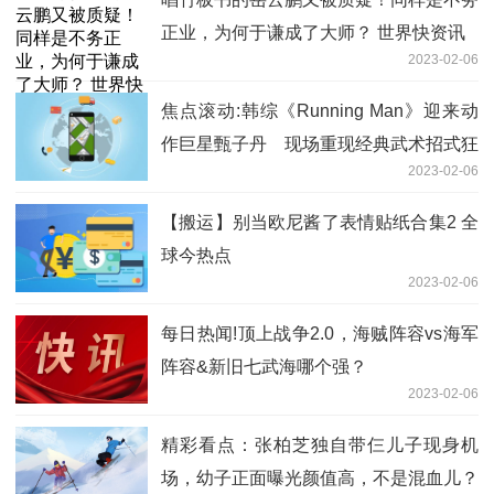
正业，为何于谦成了大师？ 世界快资讯
2023-02-06
焦点滚动:韩综《Running Man》迎来动
作巨星甄子丹 现场重现经典武术招式狂
2023-02-06
粉宋智孝激动兴奋
【搬运】别当欧尼酱了表情贴纸合集2 全
球今热点
2023-02-06
每日热闻!顶上战争2.0，海贼阵容vs海军
阵容&新旧七武海哪个强？
2023-02-06
精彩看点：张柏芝独自带仨儿子现身机
场，幼子正面曝光颜值高，不是混血儿？