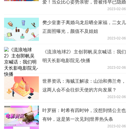
爱！当众比心姿势亲密，曾被传早已隐婚
2023-02-06
樊少皇妻子离婚乌龙后晒全家福，二女儿
正面照曝光，颜值不及姐姐
2023-02-06
《流浪地球2》主创郭帆吴京喊话：我们
明天长影电影院见-快播
2023-02-06
世界资讯：海贼王解读：山治和弗兰奇，
这两人会不会往炽天使的方向发展？
2023-02-06
叶罗丽：时希有四时钟，没想到情公主也
有钟，这是第一次见到|世界热头条
2023-02-06