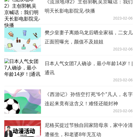
《流浪地球2》主创郭帆吴京喊话：我们
明天长影电影院见-快播
2023-02-06
樊少皇妻子离婚乌龙后晒全家福，二女儿
正面照曝光，颜值不及姐姐
2023-02-06
日本人气女团7人确诊，最小年龄14岁！|
通讯
2023-02-06
《西游记》孙悟空打死“6个”凡人，名字
连起来竟有这含义！难怪还能封神
2023-02-06
尼格买提过节独自回家陪母亲，家中冷清
遭催生，和老婆8年无互动