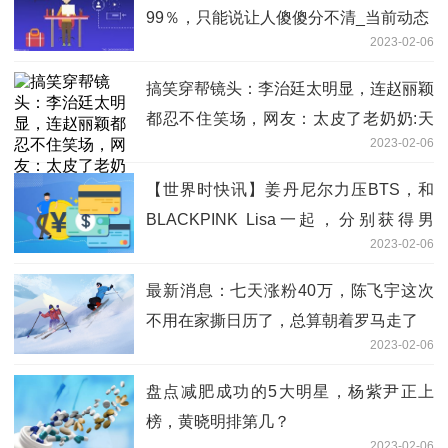
99％，只能说让人傻傻分不清_当前动态
2023-02-06
搞笑穿帮镜头：李治廷太明显，连赵丽颖
都忍不住笑场，网友：太皮了老奶奶:天
2023-02-06
天热点评
【世界时快讯】姜丹尼尔力压BTS，和
BLACKPINK Lisa一起，分别获得男
2023-02-06
女“慈善天使”
最新消息：七天涨粉40万，陈飞宇这次
不用在家撕日历了，总算朝着罗马走了
2023-02-06
盘点减肥成功的5大明星，杨紫尹正上
榜，黄晓明排第几？
2023-02-06