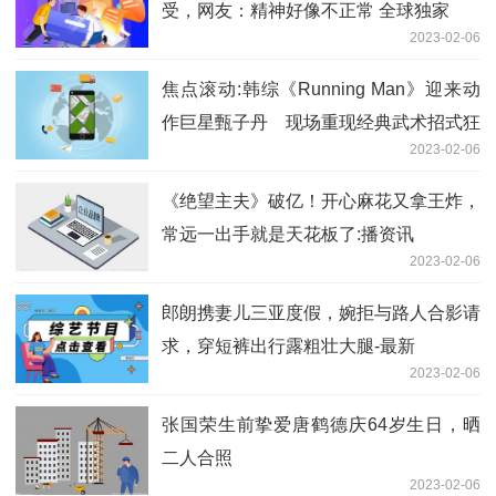
受，网友：精神好像不正常 全球独家
2023-02-06
焦点滚动:韩综《Running Man》迎来动
作巨星甄子丹 现场重现经典武术招式狂
2023-02-06
粉宋智孝激动兴奋
《绝望主夫》破亿！开心麻花又拿王炸，
常远一出手就是天花板了:播资讯
2023-02-06
郎朗携妻儿三亚度假，婉拒与路人合影请
求，穿短裤出行露粗壮大腿-最新
2023-02-06
张国荣生前挚爱唐鹤德庆64岁生日，晒
二人合照
2023-02-06