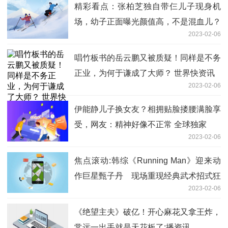
精彩看点：张柏芝独自带仨儿子现身机
场，幼子正面曝光颜值高，不是混血儿？
2023-02-06
唱竹板书的岳云鹏又被质疑！同样是不务
正业，为何于谦成了大师？ 世界快资讯
2023-02-06
伊能静儿子换女友？相拥贴脸搂腰满脸享
受，网友：精神好像不正常 全球独家
2023-02-06
焦点滚动:韩综《Running Man》迎来动
作巨星甄子丹 现场重现经典武术招式狂
2023-02-06
粉宋智孝激动兴奋
《绝望主夫》破亿！开心麻花又拿王炸，
常远一出手就是天花板了:播资讯