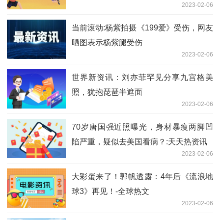
2023-02-06
当前滚动:杨紫拍摄《199爱》受伤，网友
晒图表示杨紫腿受伤
2023-02-06
世界新资讯：刘亦菲罕见分享九宫格美
照，犹抱琵琶半遮面
2023-02-06
70岁唐国强近照曝光，身材暴瘦两脚凹
陷严重，疑似去美国看病？:天天热资讯
2023-02-06
大彩蛋来了！郭帆透露：4年后《流浪地
球3》再见！-全球热文
2023-02-06