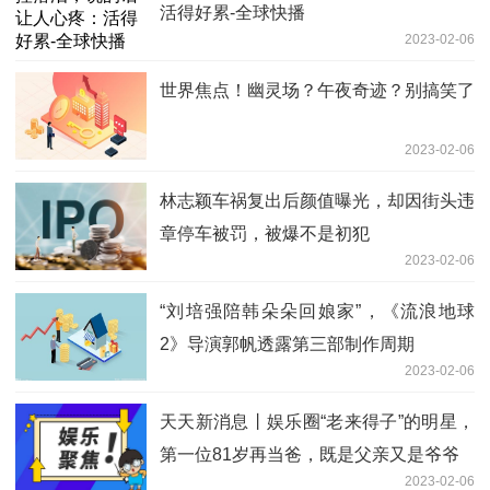
活得好累-全球快播
2023-02-06
世界焦点！幽灵场？午夜奇迹？别搞笑了
2023-02-06
林志颖车祸复出后颜值曝光，却因街头违
章停车被罚，被爆不是初犯
2023-02-06
“刘培强陪韩朵朵回娘家”，《流浪地球
2》导演郭帆透露第三部制作周期
2023-02-06
天天新消息丨娱乐圈“老来得子”的明星，
第一位81岁再当爸，既是父亲又是爷爷
2023-02-06