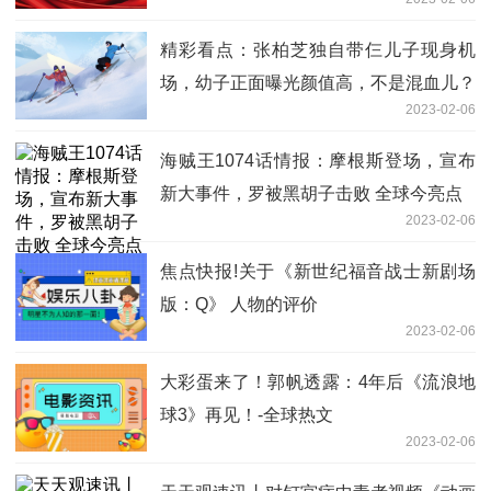
精彩看点：张柏芝独自带仨儿子现身机
场，幼子正面曝光颜值高，不是混血儿？
2023-02-06
海贼王1074话情报：摩根斯登场，宣布
新大事件，罗被黑胡子击败 全球今亮点
2023-02-06
焦点快报!关于《新世纪福音战士新剧场
版：Q》 人物的评价
2023-02-06
大彩蛋来了！郭帆透露：4年后《流浪地
球3》再见！-全球热文
2023-02-06