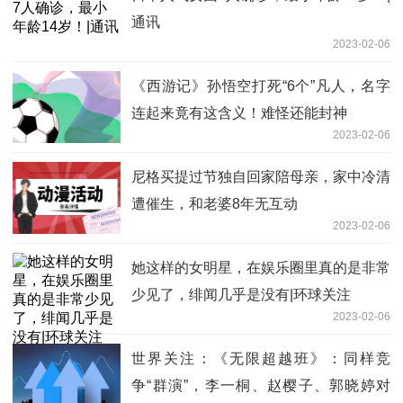
通讯
2023-02-06
《西游记》孙悟空打死“6个”凡人，名字
连起来竟有这含义！难怪还能封神
2023-02-06
尼格买提过节独自回家陪母亲，家中冷清
遭催生，和老婆8年无互动
2023-02-06
她这样的女明星，在娱乐圈里真的是非常
少见了，绯闻几乎是没有|环球关注
2023-02-06
世界关注：《无限超越班》：同样竞
争“群演”，李一桐、赵樱子、郭晓婷对