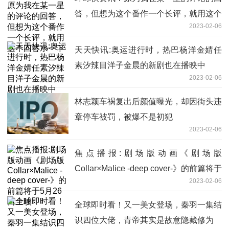
答，但想为这个番作一个长评，就用这个
2023-02-06
回答水一下
天天快讯:奥运进行时，热巴杨洋金婧任
素汐辣目洋子金晨的新剧也在播映中
2023-02-06
林志颖车祸复出后颜值曝光，却因街头违
章停车被罚，被爆不是初犯
2023-02-06
焦点播报:剧场版动画《剧场版
Collar×Malice -deep cover-》的前篇将于
2023-02-06
5月26日上映
全球即时看！又一美女登场，秦羽一集结
识四位大佬，青帝其实是故意隐藏修为