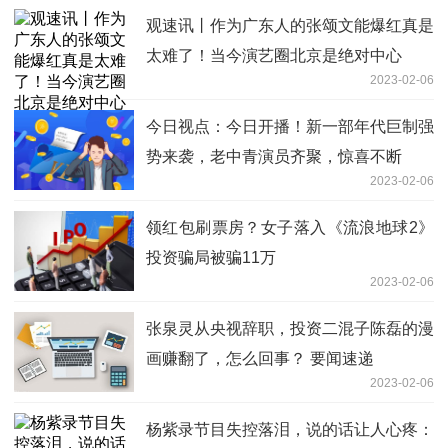
观速讯丨作为广东人的张颂文能爆红真是
太难了！当今演艺圈北京是绝对中心
2023-02-06
今日视点：今日开播！新一部年代巨制强
势来袭，老中青演员齐聚，惊喜不断
2023-02-06
领红包刷票房？女子落入《流浪地球2》
投资骗局被骗11万
2023-02-06
张泉灵从央视辞职，投资二混子陈磊的漫
画赚翻了，怎么回事？ 要闻速递
2023-02-06
杨紫录节目失控落泪，说的话让人心疼：