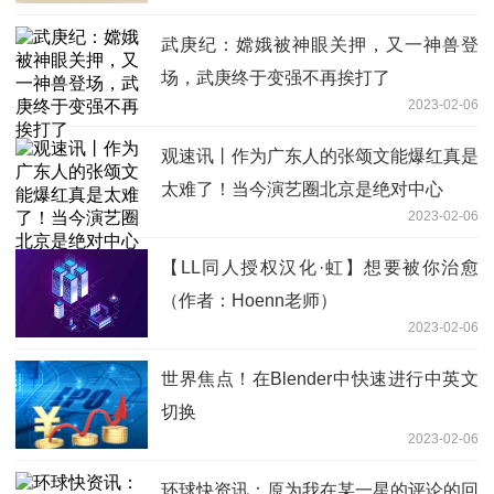
武庚纪：嫦娥被神眼关押，又一神兽登
场，武庚终于变强不再挨打了
2023-02-06
观速讯丨作为广东人的张颂文能爆红真是
太难了！当今演艺圈北京是绝对中心
2023-02-06
【LL同人授权汉化·虹】想要被你治愈
（作者：Hoenn老师）
2023-02-06
世界焦点！在Blender中快速进行中英文
切换
2023-02-06
环球快资讯：原为我在某一星的评论的回