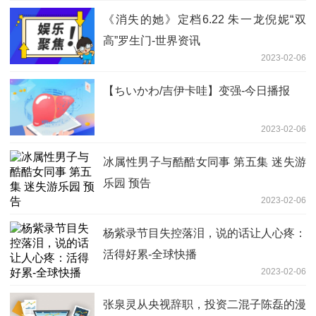
《消失的她》定档6.22 朱一龙倪妮“双
高”罗生门-世界资讯
2023-02-06
【ちいかわ/吉伊卡哇】变强-今日播报
2023-02-06
冰属性男子与酷酷女同事 第五集 迷失游
乐园 预告
2023-02-06
杨紫录节目失控落泪，说的话让人心疼：
活得好累-全球快播
2023-02-06
张泉灵从央视辞职，投资二混子陈磊的漫