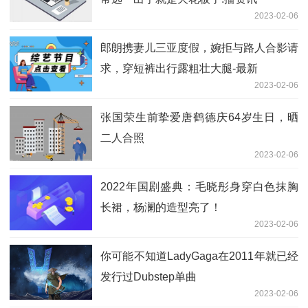
2023-02-06
郎朗携妻儿三亚度假，婉拒与路人合影请
求，穿短裤出行露粗壮大腿-最新
2023-02-06
张国荣生前挚爱唐鹤德庆64岁生日，晒
二人合照
2023-02-06
2022年国剧盛典：毛晓彤身穿白色抹胸
长裙，杨澜的造型亮了！
2023-02-06
你可能不知道LadyGaga在2011年就已经
发行过Dubstep单曲
2023-02-06