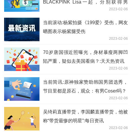
BLACKPINK Lisa一起，分别获得男
2023-02-06
女“慈善天使”
当前滚动:杨紫拍摄《199爱》受伤，网友
晒图表示杨紫腿受伤
2023-02-06
70岁唐国强近照曝光，身材暴瘦两脚凹
陷严重，疑似去美国看病？:天天热资讯
2023-02-06
当前简讯:原神独家赞助韩国男团选秀，
节目里都是原石，观众：有男Coser吗？
2023-02-06
吴绮莉直播带货，李国麟直播带货，他被
称“带货最惨的明星”:每日资讯
2023-02-06