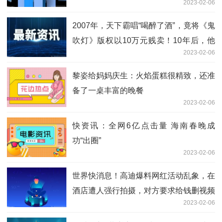
2023-02-06
比，差异太明显
2007年，天下霸唱“喝醉了酒”，竟将《鬼
吹灯》版权以10万元贱卖！10年后，他
2023-02-06
又因侵权，赔了对方1 环球观点
黎姿给妈妈庆生：火焰蛋糕很精致，还准
备了一桌丰富的晚餐
2023-02-06
快资讯：全网6亿点击量 海南春晚成
功“出圈”
2023-02-06
世界快消息！高迪爆料网红活动乱象，在
酒店遭人强行拍摄，对方要求给钱删视频
2023-02-06