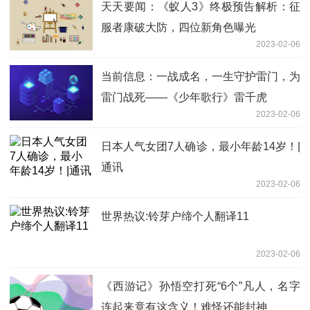
天天要闻：《蚁人3》终极预告解析：征
服者康破大防，四位新角色曝光
2023-02-06
当前信息：一战成名，一生守护雷门，为
雷门战死——《少年歌行》雷千虎
2023-02-06
日本人气女团7人确诊，最小年龄14岁！|
通讯
2023-02-06
世界热议:铃芽户缔个人翻译11
2023-02-06
《西游记》孙悟空打死“6个”凡人，名字
连起来竟有这含义！难怪还能封神