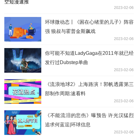
2023-02-06
环球微动态丨《困在心绪里的儿子》阵容
强 狼叔与霍普金斯飙戏
2023-02-06
你可能不知道LadyGaga在2011年就已经
发行过Dubstep单曲
2023-02-06
《流浪地球2》上海路演！郭帆透露第三
部制作周期:速看料
2023-02-06
《不能流泪的悲伤》曝预告 许光汉猛烈
追求何蓝逗|环球信息
2023-02-06