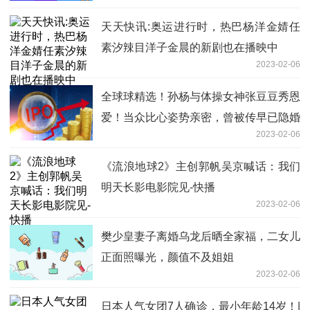
天天快讯:奥运进行时，热巴杨洋金婧任
素汐辣目洋子金晨的新剧也在播映中
2023-02-06
全球球精选！孙杨与体操女神张豆豆秀恩
爱！当众比心姿势亲密，曾被传早已隐婚
2023-02-06
《流浪地球2》主创郭帆吴京喊话：我们
明天长影电影院见-快播
2023-02-06
樊少皇妻子离婚乌龙后晒全家福，二女儿
正面照曝光，颜值不及姐姐
2023-02-06
日本人气女团7人确诊，最小年龄14岁！|