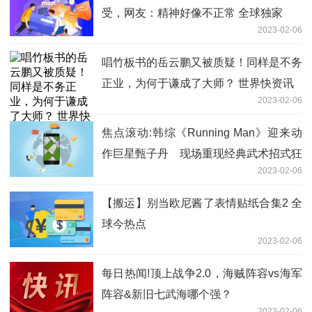
受，网友：精神好像不正常 全球独家
2023-02-06
唱竹板书的岳云鹏又被质疑！同样是不务
正业，为何于谦成了大师？ 世界快资讯
2023-02-06
焦点滚动:韩综《Running Man》迎来动
作巨星甄子丹 现场重现经典武术招式狂
2023-02-06
粉宋智孝激动兴奋
【搬运】别当欧尼酱了表情贴纸合集2 全
球今热点
2023-02-06
每日热闻!顶上战争2.0，海贼阵容vs海军
阵容&新旧七武海哪个强？
2023-02-06