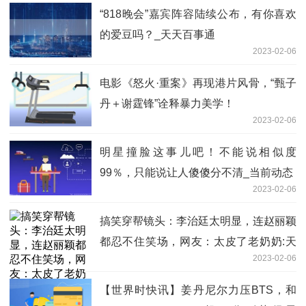
“818晚会”嘉宾阵容陆续公布，有你喜欢
的爱豆吗？_天天百事通
2023-02-06
电影《怒火·重案》再现港片风骨，“甄子
丹＋谢霆锋”诠释暴力美学！
2023-02-06
明星撞脸这事儿吧！不能说相似度
99％，只能说让人傻傻分不清_当前动态
2023-02-06
搞笑穿帮镜头：李治廷太明显，连赵丽颖
都忍不住笑场，网友：太皮了老奶奶:天
2023-02-06
天热点评
【世界时快讯】姜丹尼尔力压BTS，和