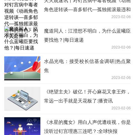
天天观速讯丨对钉宫病中毒者视频《动画
角色逆转谈—喜多郁代—孤独摇滚最违和
2023-02-06
的角色》的个人延伸
魔道同人：江澄想不明白，为什么蓝曦臣
要找他？|每日速递
2023-02-06
水晶光电：接受校长信基金调研|热点聚
焦
2023-02-06
《绝望主夫》破亿！开心麻花又拿王炸，
常远一出手就是天花板了:播资讯
2023-02-06
《水星的魔女》用白人声优遭歧视，你是
没听过钉宫理惠三连吧？:全球快报