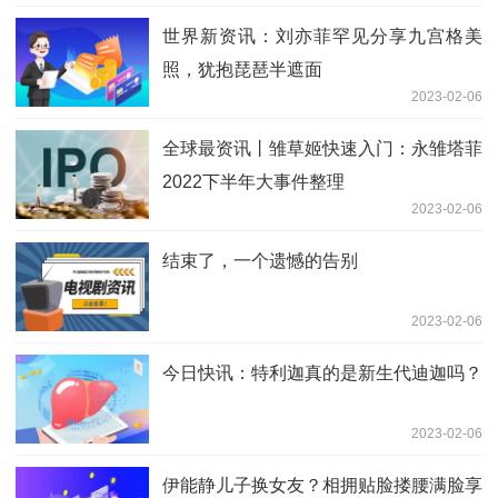
世界新资讯：刘亦菲罕见分享九宫格美
照，犹抱琵琶半遮面
2023-02-06
全球最资讯丨雏草姬快速入门：永雏塔菲
2022下半年大事件整理
2023-02-06
结束了，一个遗憾的告别
2023-02-06
今日快讯：特利迦真的是新生代迪迦吗？
2023-02-06
伊能静儿子换女友？相拥贴脸搂腰满脸享