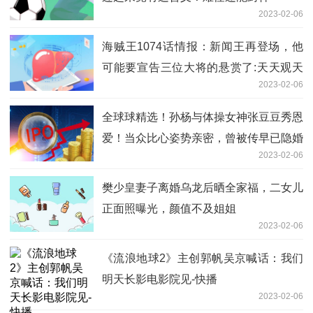
2023-02-06
海贼王1074话情报：新闻王再登场，他
可能要宣告三位大将的悬赏了:天天观天
2023-02-06
下
全球球精选！孙杨与体操女神张豆豆秀恩
爱！当众比心姿势亲密，曾被传早已隐婚
2023-02-06
樊少皇妻子离婚乌龙后晒全家福，二女儿
正面照曝光，颜值不及姐姐
2023-02-06
《流浪地球2》主创郭帆吴京喊话：我们
明天长影电影院见-快播
2023-02-06