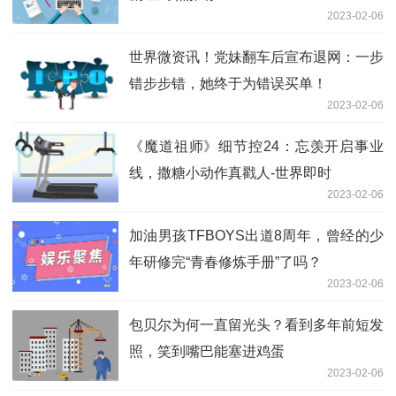
2023-02-06
世界微资讯！党妹翻车后宣布退网：一步
错步步错，她终于为错误买单！
2023-02-06
《魔道祖师》细节控24：忘羡开启事业
线，撒糖小动作真戳人-世界即时
2023-02-06
加油男孩TFBOYS出道8周年，曾经的少
年研修完“青春修炼手册”了吗？
2023-02-06
包贝尔为何一直留光头？看到多年前短发
照，笑到嘴巴能塞进鸡蛋
2023-02-06